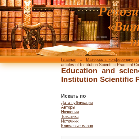
Education and scienc
Practical Conference, 
Главная
→
Материалы конференций, т
articles of Institution Scientific Practical 
Education and scienc
Institution Scientific 
Искать по
Дата публикации
Авторы
Названия
Тематика
Источник
Ключевые слова