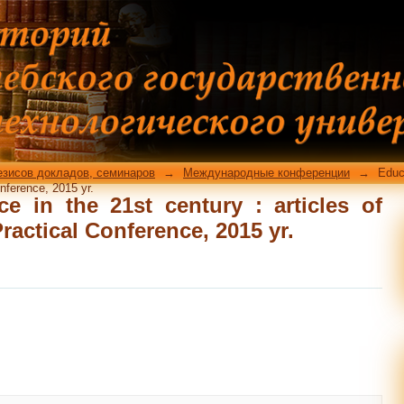
e in the 21st century : articles of I
2015 yr.
езисов докладов, семинаров
→
Международные конференции
→
Educ
Conference, 2015 yr.
e in the 21st century : articles of
Practical Conference, 2015 yr.