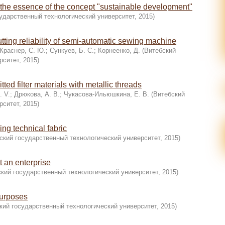
 the essence of the concept "sustainable development"
ударственный технологический университет
,
2015
)
utting reliability of semi-automatic sewing machine
Краснер, С. Ю.
;
Сункуев, Б. С.
;
Корнеенко, Д.
(
Витебский
рситет
,
2015
)
tted filter materials with metallic threads
. V.
;
Дрюкова, А. В.
;
Чукасова-Ильюшкина, Е. В.
(
Витебский
рситет
,
2015
)
ing technical fabric
ский государственный технологический университет
,
2015
)
t an enterprise
кий государственный технологический университет
,
2015
)
purposes
кий государственный технологический университет
,
2015
)