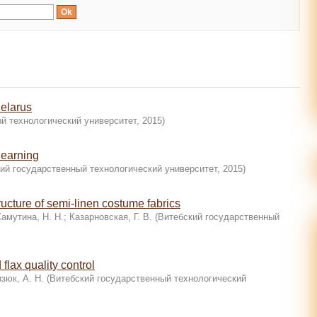
Belarus
й технологический университет
,
2015
)
learning
ий государственный технологический университет
,
2015
)
tructure of semi-linen costume fabrics
амутина, Н. Н.
;
Казарновская, Г. В.
(
Витебский государственный
flax quality control
зюк, А. Н.
(
Витебский государственный технологический