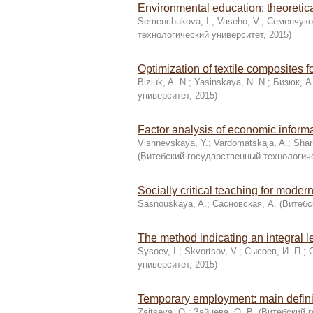
Environmental education: theoretic
Semenchukova, I.
;
Vaseho, V.
;
Семенчуко
технологический университет
,
2015
)
Optimization of textile composites 
Biziuk, A. N.
;
Yasinskaya, N. N.
;
Бизюк, А.
университет
,
2015
)
Factor analysis of economic inform
Vishnevskaya, Y.
;
Vardomatskaja, A.
;
Shar
(
Витебский государственный технологич
Socially critical teaching for mode
Sasnouskaya, A.
;
Сасновская, А.
(
Витебс
The method indicating an integral le
Sysoev, I.
;
Skvortsov, V.
;
Сысоев, И. П.
;
университет
,
2015
)
Temporary employment: main defini
Zaitseva, O.
;
Зайцева, О. В.
(
Витебский г