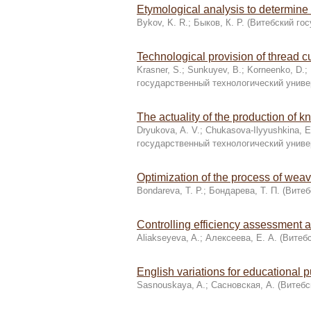
Etymological analysis to determine
Bykov, K. R.
;
Быков, К. Р.
(
Витебский гос
Technological provision of thread c
Krasner, S.
;
Sunkuyev, B.
;
Korneenko, D.
;
государственный технологический униве
The actuality of the production of kni
Dryukova, A. V.
;
Chukasova-Ilyyushkina, E
государственный технологический униве
Optimization of the process of weav
Bondareva, T. P.
;
Бондарева, Т. П.
(
Витеб
Controlling efficiency assessment a
Aliakseyeva, A.
;
Алексеева, Е. А.
(
Витебс
English variations for educational 
Sasnouskaya, A.
;
Сасновская, А.
(
Витебс