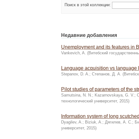
Поиск в этой коллекции:
Недавние добавления
Unemployment and its features in 
Vankevich, A.
(
Витебский государственны
Language acquisition vs language 
Stepanov, D. A.
;
Степанов, Д. А.
(
Витебск
Pilot studies of parameters of the s
Samutsina, N. N.
;
Kazarnovskaya, G. V.
;
С
технологический университет
,
2015
)
Information system of long scutched 
Dyagilev, A.
;
Biziuk, A.
;
Дягилев, А. С.
;
Би
университет
,
2015
)