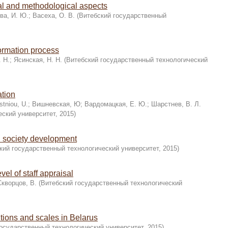
al and methodological aspects
ва, И. Ю.
;
Васеха, О. В.
(
Витебский государственный
formation process
 Н.
;
Ясинская, Н. Н.
(
Витебский государственный технологический
ation
stniou, U.
;
Вишневская, Ю
;
Вардомацкая, Е. Ю.
;
Шарстнев, В. Л.
еский университет
,
2015
)
rn society development
кий государственный технологический университет
,
2015
)
vel of staff appraisal
Скворцов, В.
(
Витебский государственный технологический
tions and scales in Belarus
осударственный технологический университет
,
2015
)