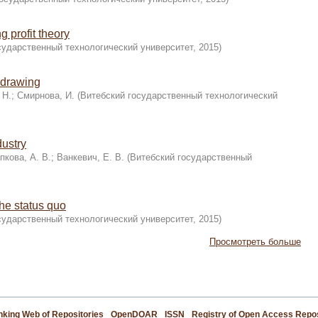
g profit theory
сударственный технологический университет
,
2015
)
g drawing
 Н.
;
Смирнова, И.
(
Витебский государственный технологический
dustry
кова, А. В.
;
Ванкевич, Е. В.
(
Витебский государственный
the status quo
сударственный технологический университет
,
2015
)
Просмотреть больше
king Web of Repositories
OpenDOAR
ISSN
Registry of Open Access Repos