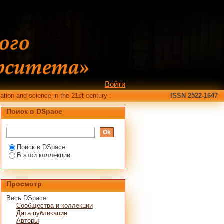
nstitution Scientific
Войти
ation and science in the 21st century :
ISSN 2522-1647
Поиск в DSpace
Поиск в DSpace
В этой коллекции
Просмотр
Весь DSpace
Сообщества и коллекции
Дата публикации
Авторы