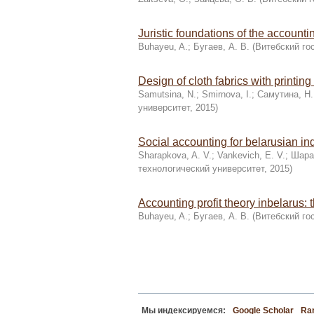
Juristic foundations of the accountin
Buhayeu, A.
;
Бугаев, А. В.
(
Витебский го
Design of cloth fabrics with printin
Samutsina, N.
;
Smirnova, I.
;
Самутина, Н.
университет
,
2015
)
Social accounting for belarusian in
Sharapkova, A. V.
;
Vankevich, E. V.
;
Шарап
технологический университет
,
2015
)
Accounting profit theory inbelarus: 
Buhayeu, A.
;
Бугаев, А. В.
(
Витебский го
Мы индексируемся:
Google Scholar
Ran