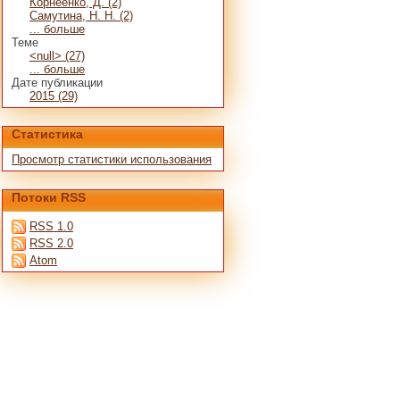
Корнеенко, Д. (2)
Самутина, Н. Н. (2)
... больше
Теме
<null> (27)
... больше
Дате публикации
2015 (29)
Статистика
Просмотр статистики использования
Потоки RSS
RSS 1.0
RSS 2.0
Atom