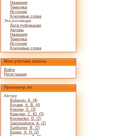
Названия
Тематика
Источник
Ключевые слова
Эта коллекция
Дата публикации
Авторы
Названия
Тематика
Источник
Ключевые слова
Моя учетная запись
Войти
Регистрация
Просмотр по:
Автору
Buhayeu, A. (4)
Бугаев, А. В. (4)
Krasner, S. (3)
Краснер, С. Ю. (3)
Korneenko, D. (2)
Sasnouskaya, A. (2)
Sunkuyev, B. (2)
Бизюк, А. Н. (2)