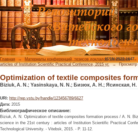
Optimization of textile composites for
Главная
→
Материалы конференций, тезисов докладов, семинаров
ISSN 2522-1647
→
articles of Institution Scientific Practical Conference, 2015 yr.
→
Просмотр
Optimization of textile composites for
Biziuk, A. N.
;
Yasinskaya, N. N.
;
Бизюк, А. Н.
;
Ясинская, Н. 
URI:
http://rep.vstu.by/handle/123456789/6627
Дата:
2015
Библиографическое описание:
Biziuk, A. N. Optimization of textile composites formation process / A. N. B
science in the 21st century : articles of Institution Scientific Practical Co
Technological University. - Vitebsk, 2015. - P. 11-12.