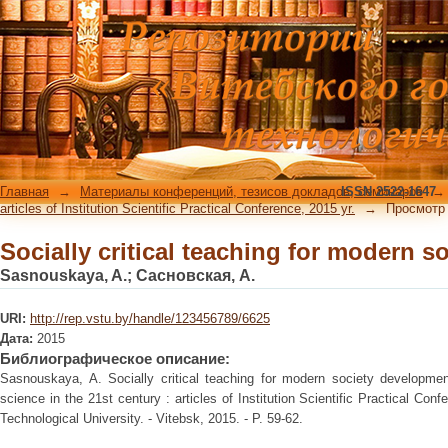
Socially critical teaching for modern 
Главная
→
Материалы конференций, тезисов докладов, семинаров
ISSN 2522-1647
→
articles of Institution Scientific Practical Conference, 2015 yr.
→
Просмотр
Socially critical teaching for modern 
Sasnouskaya, A.
;
Сасновская, А.
URI:
http://rep.vstu.by/handle/123456789/6625
Дата:
2015
Библиографическое описание:
Sasnouskaya, A. Socially critical teaching for modern society developme
science in the 21st century : articles of Institution Scientific Practical Co
Technological University. - Vitebsk, 2015. - P. 59-62.