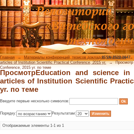
ПросмотрEducation and science in th
Scientific Practical Conference, 2015 y
Главная
→
Материалы конференций, тезисов докладов, семинаров
ISSN 2522-1647
→
articles of Institution Scientific Practical Conference, 2015 yr.
→
Просмотр E
Conference, 2015 yr. по теме
ПросмотрEducation and science in 
articles of Institution Scientific Pract
yr. по теме
Введите первые несколько символов:
Порядку:
Результатам:
Отображаемые элементы 1-1 из 1