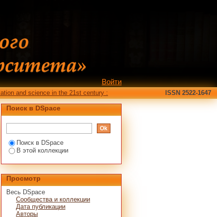
Войти
ation and science in the 21st century :
ISSN 2522-1647
Поиск в DSpace
Поиск в DSpace
В этой коллекции
Просмотр
Весь DSpace
Сообщества и коллекции
Дата публикации
Авторы