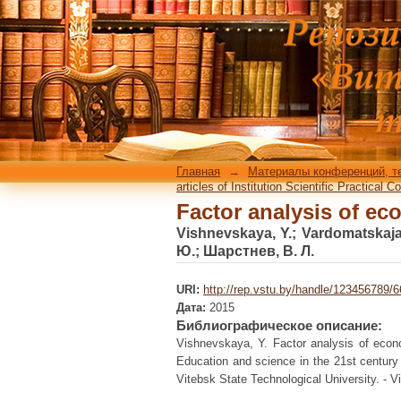
Factor analysis of ec
Главная
→
Материалы конференций, т
articles of Institution Scientific Practical 
Factor analysis of ec
Vishnevskaya, Y.
;
Vardomatskaja
Ю.
;
Шарстнев, В. Л.
URI:
http://rep.vstu.by/handle/123456789/
Дата:
2015
Библиографическое описание:
Vishnevskaya, Y. Factor analysis of econ
Education and science in the 21st century :
Vitebsk State Technological University. - Vi