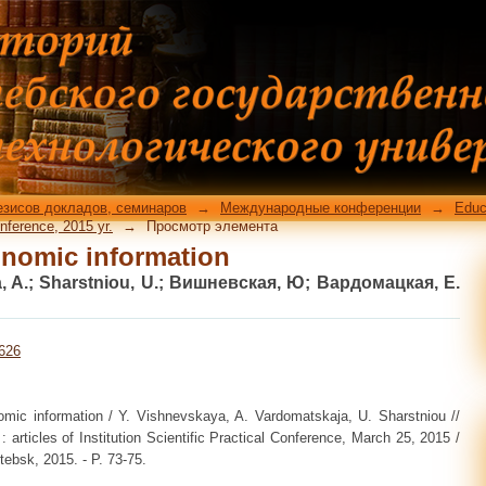
onomic information
езисов докладов, семинаров
→
Международные конференции
→
Educ
Conference, 2015 yr.
→
Просмотр элемента
onomic information
, A.
;
Sharstniou, U.
;
Вишневская, Ю
;
Вардомацкая, Е.
6626
omic information / Y. Vishnevskaya, A. Vardomatskaja, U. Sharstniou //
 articles of Institution Scientific Practical Conference, March 25, 2015 /
tebsk, 2015. - P. 73-75.