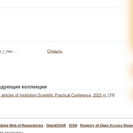
_i_nau ...
Открыть
едующие коллекции
articles of Institution Scientific Practical Conference, 2015 yr.
[29]
king Web of Repositories
OpenDOAR
ISSN
Registry of Open Access Repos
ава защищены.