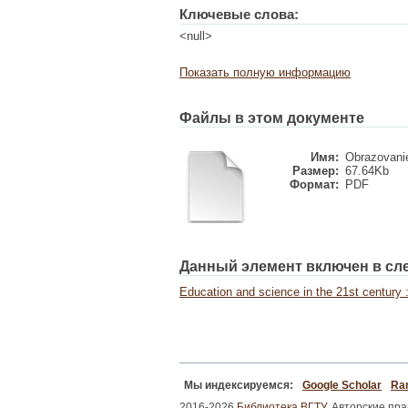
Ключевые слова:
<null>
Показать полную информацию
Файлы в этом документе
Имя:
Obrazovanie
Размер:
67.64Kb
Формат:
PDF
Данный элемент включен в сл
Education and science in the 21st century : 
Мы индексируемся:
Google Scholar
Ran
2016-2026
Библиотека ВГТУ.
Авторские пр