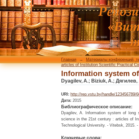
Information system of
Главная
→
Материалы конференций, т
articles of Institution Scientific Practical 
Information system of
Dyagilev, A.
;
Biziuk, A.
;
Дягилев, 
URI:
http://rep.vstu.by/handle/123456789/
Дата:
2015
Библиографическое описание:
Dyagilev, A. Information system of long s
science in the 21st century : articles of I
Technological University. - Vitebsk, 2015. -
Ключевые слова: