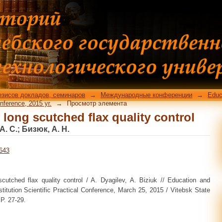
 long scutched flax quality control
езисов докладов, семинаров
→
Международные конференции
→
Educ
Conference, 2015 yr.
→
Просмотр элемента
 long scutched flax quality control
А. С.
;
Бизюк, А. Н.
6643
cutched flax quality control / A. Dyagilev, A. Biziuk // Education and
nstitution Scientific Practical Conference, March 25, 2015 / Vitebsk State
 P. 27-29.