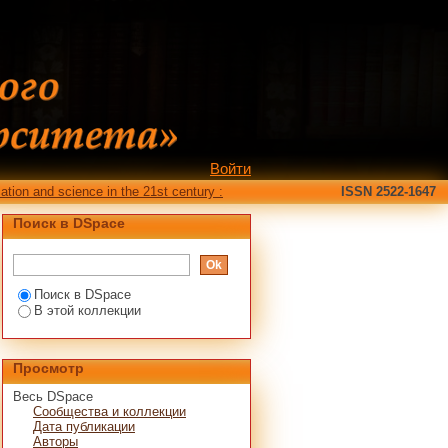
Войти
ation and science in the 21st century :
ISSN 2522-1647
Поиск в DSpace
Поиск в DSpace
В этой коллекции
Просмотр
Весь DSpace
Сообщества и коллекции
Дата публикации
Авторы