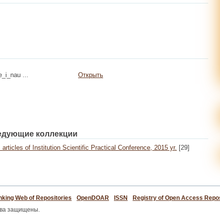
_i_nau ...
Открыть
едующие коллекции
articles of Institution Scientific Practical Conference, 2015 yr.
[29]
king Web of Repositories
OpenDOAR
ISSN
Registry of Open Access Repos
ава защищены.