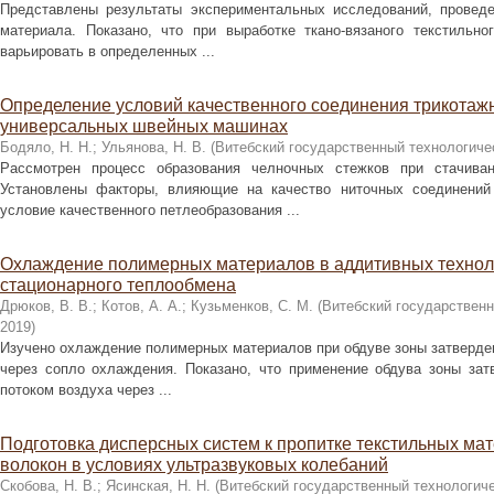
Представлены результаты экспериментальных исследований, проведе
материала. Показано, что при выработке ткано-вязаного текстильн
варьировать в определенных ...
Определение условий качественного соединения трикотаж
универсальных швейных машинах
Бодяло, Н. Н.
;
Ульянова, Н. В.
(
Витебский государственный технологиче
Рассмотрен процесс образования челночных стежков при стачиван
Установлены факторы, влияющие на качество ниточных соединений
условие качественного петлеобразования ...
Охлаждение полимерных материалов в аддитивных технол
стационарного теплообмена
Дрюков, В. В.
;
Котов, А. А.
;
Кузьменков, С. М.
(
Витебский государственн
2019
)
Изучено охлаждение полимерных материалов при обдуве зоны затвердев
через сопло охлаждения. Показано, что применение обдува зоны за
потоком воздуха через ...
Подготовка дисперсных систем к пропитке текстильных ма
волокон в условиях ультразвуковых колебаний
Скобова, Н. В.
;
Ясинская, Н. Н.
(
Витебский государственный технологиче