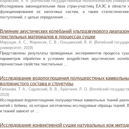
Боровский, А. А.
(
Витебский государственный технологический универси
Исследована законодательная база стран-участниц ЕАЭС в области 
функционирования их налоговых систем, а также статистически
поступлений, с целью определения ...
Влияние акустических колебаний ультразвукового диапазо
текстильных материалов в процессах сушки
Марущак, А. С.
;
Жерносек, С. В.
;
Ольшанский, В. И.
(
Витебский государ
университет
,
2019
)
Представлены результаты проведенных экспериментов процесса суш
параметров обработки в условиях воздействия акустических колеба
прочностные свойства текстильных ...
Исследование водопоглощения полушерстяных камвольных 
волокнистого состава и структуры
Гапонова, Т. А.
;
Садовский, В. В.
;
Братченя, Л. О.
(
Витебский государст
2019
)
Исследовано водопоглощение полушерстяных камвольных тканей различ
нитей с бобины, из которых изготовлены исследуемые образцы тканей. 
и тканей зависит от ...
Исследование конвективной сушки натуральных кож мето