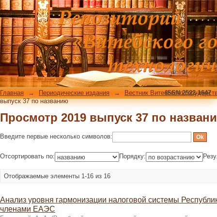
Просмотр 2019 выпуск 37 по назван
Главная
→
Периодические издания
→
Вестник Витебского государст
ISSN 2522-1647
выпуск 37 по названию
Просмотр 2019 выпуск 37 по назван
Введите первые несколько символов:
Отсортировать по:
Порядку:
Резу
Отображаемые элементы 1-16 из 16
Анализ уровня гармонизации налоговой системы Республик
членами ЕАЭС