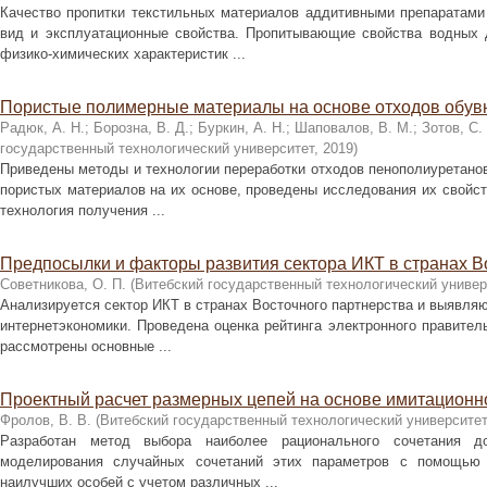
Качество пропитки текстильных материалов аддитивными препаратами
вид и эксплуатационные свойства. Пропитывающие свойства водных 
физико-химических характеристик ...
Пористые полимерные материалы на основе отходов обув
Радюк, А. Н.
;
Борозна, В. Д.
;
Буркин, А. Н.
;
Шаповалов, В. М.
;
Зотов, С.
государственный технологический университет
,
2019
)
Приведены методы и технологии переработки отходов пенополиуретанов
пористых материалов на их основе, проведены исследования их свойств
технология получения ...
Предпосылки и факторы развития сектора ИКТ в странах В
Советникова, О. П.
(
Витебский государственный технологический универ
Анализируется сектор ИКТ в странах Восточного партнерства и выявля
интернетэкономики. Проведена оценка рейтинга электронного правитель
рассмотрены основные ...
Проектный расчет размерных цепей на основе имитационн
Фролов, В. В.
(
Витебский государственный технологический университет
Разработан метод выбора наиболее рационального сочетания д
моделирования случайных сочетаний этих параметров с помощью г
наилучших особей с учетом различных ...