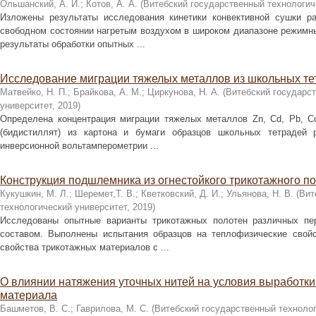
Ольшанский, А. И.
;
Котов, А. А.
(
Витебский государственный технологич
Изложены результаты исследования кинетики конвективной сушки р
свободном состоянии нагретым воздухом в широком диапазоне режимн
результаты обработки опытных ...
Исследование миграции тяжелых металлов из школьных те
Матвейко, Н. П.
;
Брайкова, А. М.
;
Циркунова, Н. А.
(
Витебский государс
университет
,
2019
)
Определена концентрация миграции тяжелых металлов Zn, Cd, Pb, C
(бидистиллят) из картона и бумаги образцов школьных тетрадей 
инверсионной вольтамперометрии ...
Конструкция подшлемника из огнестойкого трикотажного п
Кукушкин, М. Л.
;
Шеремет,Т. В.
;
Кветковский, Д. И.
;
Ульянова, Н. В.
(
Вит
технологический университет
,
2019
)
Исследованы опытные варианты трикотажных полотен различных пе
составом. Выполнены испытания образцов на теплофизические свой
свойства трикотажных материалов с ...
О влиянии натяжения уточных нитей на условия выработки 
материала
Башметов, В. С.
;
Гаврилова, М. С.
(
Витебский государственный технолог