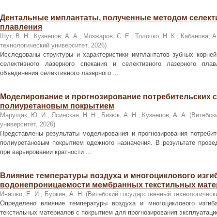
Дентальные имплантаты, полученные методом селекти
плавления
Шут, В. Н.
;
Кузнецов, А. А.
;
Мозжаров, С. Е.
;
Толочко, Н. К.
;
Кабанова, А
технологический университет
,
2026
)
Исследованы структуры и характеристики имплантатов зубных корне
селективного лазерного спекания и селективного лазерного пла
объединения селективного лазерного ...
Моделирование и прогнозирование потребительских с
полиуретановым покрытием
Марущак, Ю. И.
;
Ясинская, Н. Н.
;
Бизюк, А. Н.
;
Кузнецов, А. А.
(
Витебск
университет
,
2026
)
Представлены результаты моделирования и прогнозирования потребит
полиуретановым покрытием одежного назначения. В результате прове
при варьировании кратности ...
Влияние температуры воздуха и многоциклового изги
водонепроницаемости мембранных текстильных мате
Ивашко, Е. И.
;
Буркин, А. Н.
(
Витебский государственный технологическ
Определено влияние температуры воздуха и многоциклового изгиб
текстильных материалов с покрытием для прогнозирования эксплуатацио