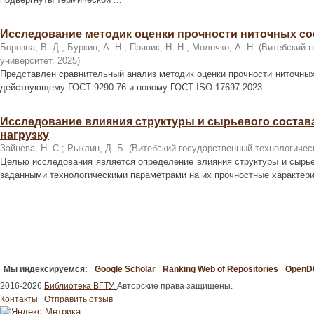
Исследование методик оценки прочности ниточных со
Борозна, В. Д.
;
Буркин, А. Н.
;
Пряник, Н. Н.
;
Молочко, А. Н.
(
Витебский г
университет
,
2025
)
Представлен сравнительный анализ методик оценки прочности ниточных
действующему ГОСТ 9290-76 и новому ГОСТ ISO 17697-2023.
Исследование влияния структуры и сырьевого состав
нагрузку
Зайцева, Н. С.
;
Рыклин, Д. Б.
(
Витебский государственный технологичес
Целью исследования является определение влияния структуры и сырье
заданными технологическими параметрами на их прочностные характери
Мы индексируемся:
Google Scholar
Ranking Web of Repositories
Open
2016-2026
Библиотека ВГТУ.
Авторские права защищены.
Контакты
|
Отправить отзыв