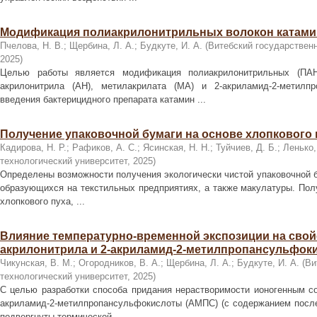
Модификация полиакрилонитрильных волокон катам
Пчелова, Н. В.
;
Щербина, Л. А.
;
Будкуте, И. А.
(
Витебский государствен
2025
)
Целью работы является модификация полиакрилонитрильных (ПАН
акрилонитрила (АН), метилакрилата (МА) и 2-акриламид-2-метилп
введения бактерицидного препарата катамин ...
Получение упаковочной бумаги на основе хлопкового 
Кадирова, Н. Р.
;
Рафиков, А. С.
;
Ясинская, Н. Н.
;
Туйчиев, Д. Б.
;
Ленько,
технологический университет
,
2025
)
Определены возможности получения экологически чистой упаковочной б
образующихся на текстильных предприятиях, а также макулатуры. Пол
хлопкового пуха, ...
Влияние температурно-временной экспозиции на свой
акрилонитрила и 2-акриламид-2-метилпропансульфок
Чикунская, В. М.
;
Огородников, В. А.
;
Щербина, Л. А.
;
Будкуте, И. А.
(
Ви
технологический университет
,
2025
)
С целью разработки способа придания нерастворимости ионогенным со
акриламид-2-метилпропансульфокислоты (АМПС) (с содержанием послед
подвергнуты термической ...