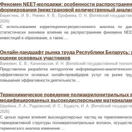
Феномен NEET-молодежи: особенности распространен
формирования (межстрановой количественный анализ
Берестень, И. В.
;
Ревяко, К. В.
;
Ерофеева, О. Н.
(
Витебский государстве
2026
)
С использованием корреляционно-регрессионного анализа по д
статистически значимое влияние на распространение феномена NE
инвестиций в образование, а также ...
Онлайн-ландшафт рынка труда Республики Беларусь:
оценки основных участников
Ванкевич, Е. В.
;
Калиновская, И. Н.
(
Витебский государственный технол
Представлена разработка методологии информационно-аналитическог
эффективности основных онлайн-провайдеров услуг на рынке тр
повышения эффективности деятельности ...
Термохимическое поведение полиакрилонитрильных 
модифицированных высокодисперсными материала
Щербина, Л. А.
;
Радковский, И. С.
;
Будкуте, И. А.
(
Витебский государств
2026
)
С целью оценки влияния высокодисперсных частиц на термохимическ
термореактивной структуры полиакрилонитрильных волокон, осуществ
термического анализа изменение ...