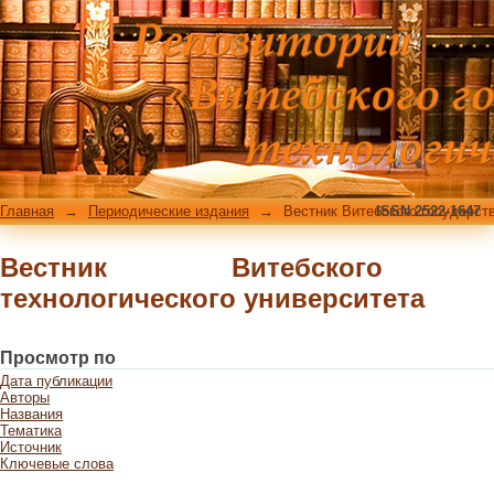
Вестник Витебского государственног
Главная
→
Периодические издания
→
Вестник Витебского государст
ISSN 2522-1647
Вестник Витебского госу
технологического университета
Просмотр по
Дата публикации
Авторы
Названия
Тематика
Источник
Ключевые слова