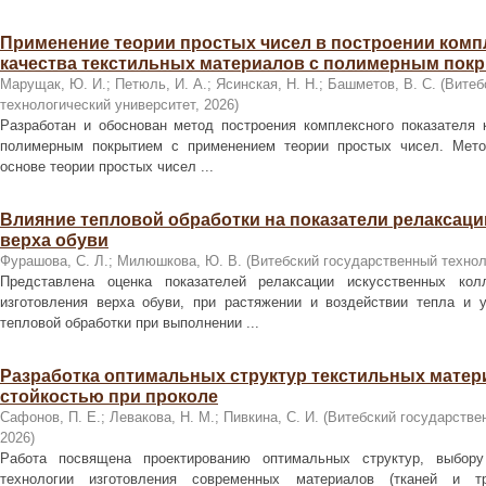
Применение теории простых чисел в построении комп
качества текстильных материалов с полимерным пок
Марущак, Ю. И.
;
Петюль, И. А.
;
Ясинская, Н. Н.
;
Башметов, В. С.
(
Витеб
технологический университет
,
2026
)
Разработан и обоснован метод построения комплексного показателя 
полимерным покрытием с применением теории простых чисел. Мето
основе теории простых чисел ...
Влияние тепловой обработки на показатели релаксаци
верха обуви
Фурашова, С. Л.
;
Милюшкова, Ю. В.
(
Витебский государственный технол
Представлена оценка показателей релаксации искусственных ко
изготовления верха обуви, при растяжении и воздействии тепла и 
тепловой обработки при выполнении ...
Разработка оптимальных структур текстильных матер
стойкостью при проколе
Сафонов, П. Е.
;
Левакова, Н. М.
;
Пивкина, С. И.
(
Витебский государстве
2026
)
Работа посвящена проектированию оптимальных структур, выбору
технологии изготовления современных материалов (тканей и т