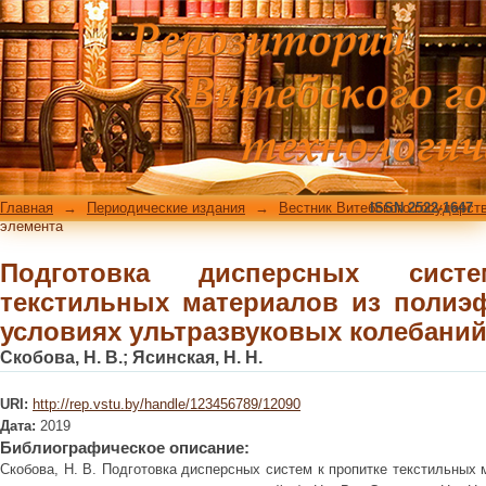
Подготовка дисперсных систем к
полиэфирных волокон в условиях у
Главная
→
Периодические издания
→
Вестник Витебского государст
ISSN 2522-1647
элемента
Подготовка дисперсных сис
текстильных материалов из полиэ
условиях ультразвуковых колебани
Скобова, Н. В.
;
Ясинская, Н. Н.
URI:
http://rep.vstu.by/handle/123456789/12090
Дата:
2019
Библиографическое описание:
Скобова, Н. В. Подготовка дисперсных систем к пропитке текстильных