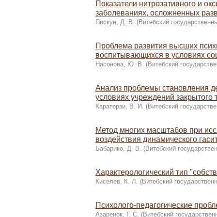
Показатели нитрозативного и ок
заболеваниях, осложненных раз
Пискун, Д. В.
(
Витебский государственны
Проблема развития высших психи
воспитывающихся в условиях со
Насонова, Ю. В.
(
Витебский государстве
Анализ проблемы становления д
условиях учреждений закрытого 
Каратерзи, В. И.
(
Витебский государстве
Метод многих масштабов при исс
воздействия динамического гаси
Бабарико, Д. В.
(
Витебский государствен
Характерологический тип "собст
Киселев, К. Л.
(
Витебский государственн
Психолого-педагогические пробл
Азаренок, Г. С.
(
Витебский государствен