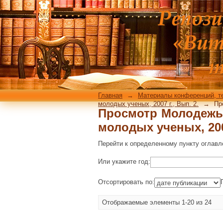
Просмотр Молодежь и
г., Вып. 2. по дате 
Главная
→
Материалы конференций, т
молодых ученых, 2007 г., Вып. 2.
→
Пр
Просмотр Молодежь и
молодых ученых, 200
Перейти к определенному пункту оглавл
Или укажите год:
Отсортировать по:
Отображаемые элементы 1-20 из 24