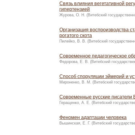
Связь влияния вегетативной рег
гипертензией
Журова, O. H.
(
Витебский государственн
Организация воспроизводства ст
рогатого скота
Пилейко, В. В.
(
Витебский государствен
Современное педагогическое обр
Федорова, Е. В.
(
Витебский государстве
Способ споруляции эймерий и ус
Мироненко, В. М.
(
Витебский государств
Современные русские писатели
Геращенко, А. Е.
(
Витебский государств
Феномен адаптации человека
Вышинская, Е. Г.
(
Витебский государств