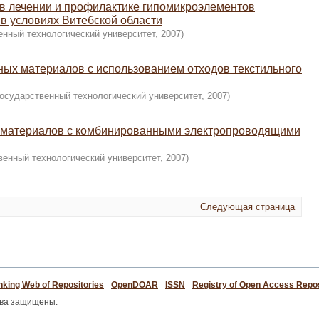
в лечении и профилактике гипомикроэлементов
й в условиях Витебской области
енный технологический университет
,
2007
)
ных материалов с использованием отходов текстильного
государственный технологический университет
,
2007
)
 материалов с комбинированными электропроводящими
венный технологический университет
,
2007
)
Следующая страница
king Web of Repositories
OpenDOAR
ISSN
Registry of Open Access Repos
ава защищены.