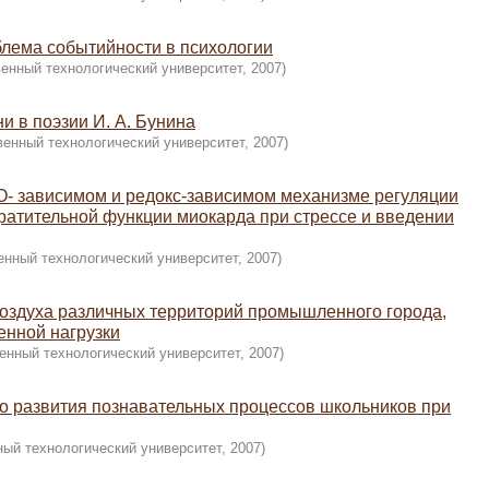
лема событийности в психологии
венный технологический университет
,
2007
)
и в поэзии И. А. Бунина
венный технологический университет
,
2007
)
O- зависимом и редокс-зависимом механизме регуляции
кратительной функции миокарда при стрессе и введении
енный технологический университет
,
2007
)
оздуха различных территорий промышленного города,
енной нагрузки
енный технологический университет
,
2007
)
о развития познавательных процессов школьников при
ный технологический университет
,
2007
)