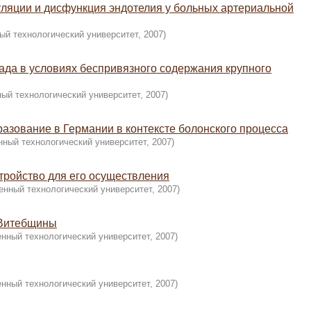
уляции и дисфункция эндотелия у больных артериальной
ый технологический университет
,
2007
)
ада в условиях беспривязного содержания крупного
ный технологический университет
,
2007
)
азование в Германии в контексте болонского процесса
нный технологический университет
,
2007
)
тройство для его осуществления
енный технологический университет
,
2007
)
 Витебщины
енный технологический университет
,
2007
)
енный технологический университет
,
2007
)