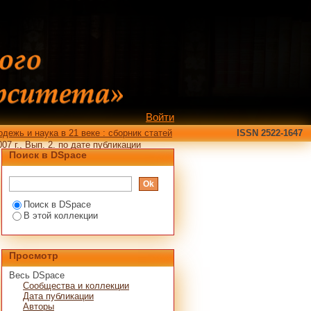
молодых ученых, 2007
Войти
дежь и наука в 21 веке : сборник статей
ISSN 2522-1647
7 г., Вып. 2. по дате публикации
Поиск в DSpace
Поиск в DSpace
В этой коллекции
Просмотр
Весь DSpace
Сообщества и коллекции
Дата публикации
Авторы