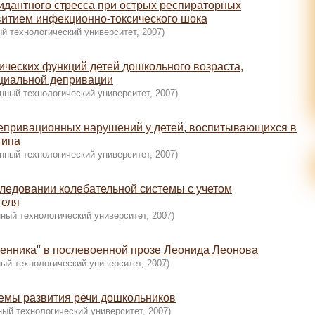
сидантного стресса при острых респираторных
витием инфекционно-токсического шока
й технологический университет
,
2007
)
ческих функций детей дошкольного возраста,
циальной депривации
нный технологический университет
,
2007
)
епривационных нарушений у детей, воспитывающихся в
типа
нный технологический университет
,
2007
)
ледовании колебательной системы с учетом
теля
ный технологический университет
,
2007
)
венника" в послевоенной прозе Леонида Леонова
ый технологический университет
,
2007
)
емы развития речи дошкольников
ный технологический университет
,
2007
)