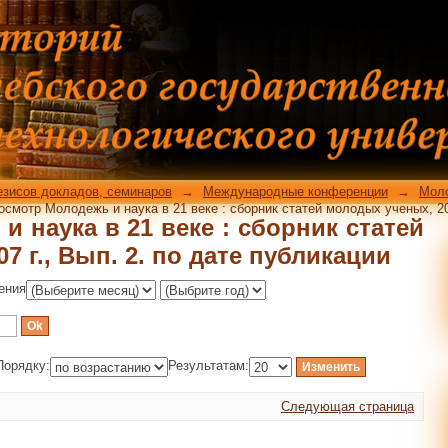
 наука в 21 веке : сборник статей 
публикации
езисов докладов, семинаров
→
Международные конференции
→
Моло
осмотр Молодежь и наука в 21 веке : сборник статей молодых ученых, 200
 наука в 21 веке : сборник статей
7 г., Вып. 2. по дате публикации
ения
Порядку:
Результатам:
Следующая страница