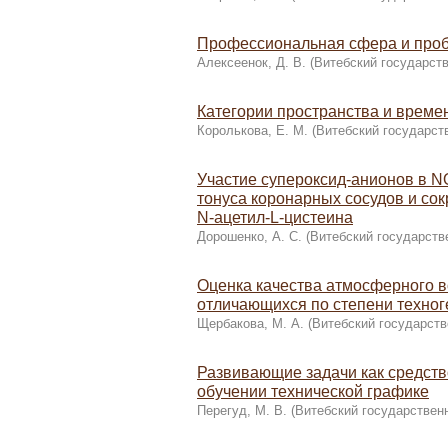
Профессиональная сфера и проб
Алексеенок, Д. В.
(
Витебский государст
Категории пространства и времен
Королькова, Е. М.
(
Витебский государст
Участие супероксид-анионов в N
тонуса коронарных сосудов и со
N-ацетил-L-цистеина
Дорошенко, А. С.
(
Витебский государств
Оценка качества атмосферного в
отличающихся по степени техног
Щербакова, М. А.
(
Витебский государств
Развивающие задачи как средств
обучении технической графике
Перегуд, М. В.
(
Витебский государствен