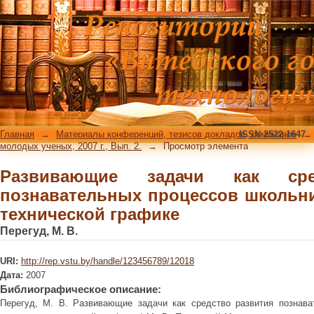
Развивающие задачи как средств
школьников при обучении техничес
Главная
→
Материалы конференций, тезисов докладов, семинаров
ISSN 2522-1647
→
молодых ученых, 2007 г., Вып. 2.
→
Просмотр элемента
Развивающие задачи как сре
познавательных процессов школьн
технической графике
Перегуд, М. В.
URI:
http://rep.vstu.by/handle/123456789/12018
Дата:
2007
Библиографическое описание:
Перегуд, М. В. Развивающие задачи как средство развития познава