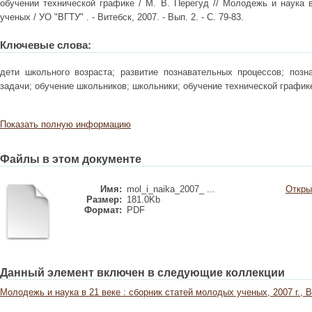
обучении технической графике / М. В. Перегуд // Молодежь и наука 
ученых / УО "ВГТУ" . - Витебск, 2007. - Вып. 2. - С. 79-83.
Ключевые слова:
дети школьного возраста; развитие познавательных процессов; поз
задачи; обучение школьников; школьники; обучение технической график
Показать полную информацию
Файлы в этом документе
Имя:
mol_i_naika_2007_ ...
Откры
Размер:
181.0Kb
Формат:
PDF
Данный элемент включен в следующие коллекции
Молодежь и наука в 21 веке : сборник статей молодых ученых, 2007 г., В