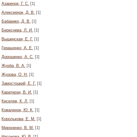
Азаренок, Г. С.
[1]
Алексеенок, Д. В.
[1]
Бабарико, Д. В.
[1]
Береснева, Л. И.
[1]
Вышинская, Е. Г.
[1]
Геращенко, А. Е.
[1]
Дорошенко, А. С.
[1]
Журба, В. А.
[1]
Журова, O. H.
[1]
Замостоцкий, Е. Г.
[1]
Каратерзи, В. И.
[1]
Киселев, К. Л.
[1]
Коваленок, Ю. К.
[1]
Королькова, Е. М.
[1]
Мироненко, В. М.
[1]
Насонова, Ю. В.
[1]