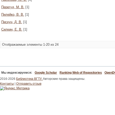
Перегуд, М. В.
[1]
Пилейко, В. В.
[1]
Пискун, Д. В.
[1]
Силкин, Е. В.
[1]
Отображаемые элементы 1-20 из 24
Мы индексируемся:
Google Scholar
Ranking Web of Repositories
Open
2016-2026
Библиотека ВГТУ.
Авторские права защищены.
Контакты
|
Отправить отзыв