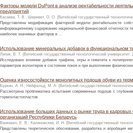
Факторы модели DuPont в анализе рентабельности деятель
предприятий
Касаева, Т. В.
;
Шеремет, О. О.
(
Витебский государственный технологиче
Представлена модификация факторной модели рентабельности собст
информационному содержанию национальной финансовой отчетности те
наиболее значимых факторов в ...
Использование минеральных добавок в функциональном т
Липик, В. Т.
(
Витебский государственный технологический университет
,
Исследовано влияние добавок графена, охры и гематита к полипропил
параметров волонтеров в состоянии покоя и при выполнении физически
Оценка износостойкости монолитных подошв обуви из тер
Буркин, А. Н.
;
Нейфельд, М. А.
(
Витебский государственный технологич
Рассмотрена проблематика испытания современных подошв с глубоким
тэрмоэластопластов.
Использование больших данных о рынке труда в кадровых 
организаций Республики Беларусь
Ванкевич, Е. В.
;
Калиновская, И. Н.
(
Витебский государственный технол
Представлены теоретическое обоснование, разработка и апробация ме