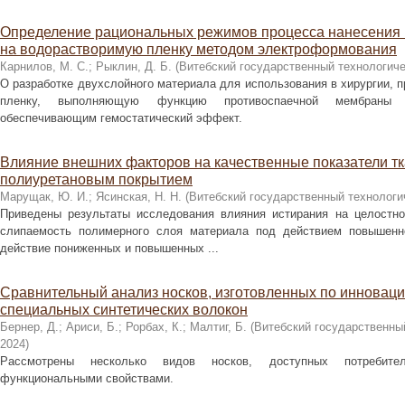
Определение рациональных режимов процесса нанесения 
на водорастворимую пленку методом электроформования
Карнилов, М. С.
;
Рыклин, Д. Б.
(
Витебский государственный технологиче
О разработке двухслойного материала для использования в хирургии,
пленку, выполняющую функцию противоспаечной мембраны 
обеспечивающим гемостатический эффект.
Влияние внешних факторов на качественные показатели т
полиуретановым покрытием
Марущак, Ю. И.
;
Ясинская, Н. Н.
(
Витебский государственный технологи
Приведены результаты исследования влияния истирания на целостно
слипаемость полимерного слоя материала под действием повышенн
действие пониженных и повышенных ...
Сравнительный анализ носков, изготовленных по инноваци
специальных синтетических волокон
Бернер, Д.
;
Ариси, Б.
;
Рорбах, К.
;
Малтиг, Б.
(
Витебский государственны
2024
)
Рассмотрены несколько видов носков, доступных потребите
функциональными свойствами.