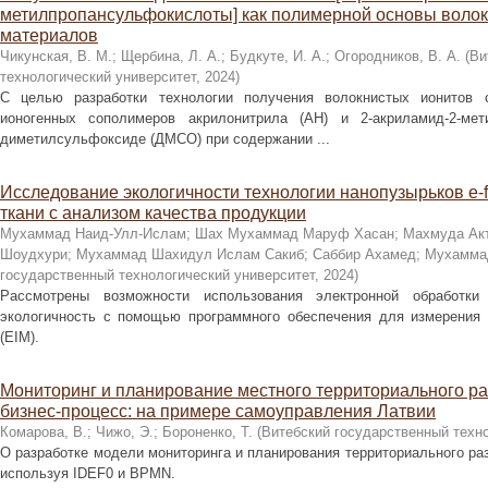
метилпропансульфокислоты] как полимерной основы воло
материалов
Чикунская, В. М.
;
Щербина, Л. А.
;
Будкуте, И. А.
;
Огородников, В. А.
(
Ви
технологический университет
,
2024
)
С целью разработки технологии получения волокнистых ионитов 
ионогенных сополимеров акрилонитрила (АН) и 2-акриламид-2-ме
диметилсульфоксиде (ДМСО) при содержании ...
Исследование экологичности технологии нанопузырьков e-f
ткани с анализом качества продукции
Мухаммад Наид-Улл-Ислам
;
Шах Мухаммад Маруф Хасан
;
Махмуда Ак
Шоудхури
;
Мухаммад Шахидул Ислам Сакиб
;
Саббир Ахамед
;
Мухамма
государственный технологический университет
,
2024
)
Рассмотрены возможности использования электронной обработк
экологичность с помощью программного обеспечения для измерения
(EIM).
Мониторинг и планирование местного территориального р
бизнес-процесс: на примере самоуправления Латвии
Комарова, В.
;
Чижо, Э.
;
Бороненко, Т.
(
Витебский государственный техн
О разработке модели мониторинга и планирования территориального раз
используя IDEF0 и BPMN.