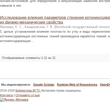
онлайн-источников для определения и визуализации наиболее востр
навыков в них.
Исследование влияния параметров строения котонинсоде
их физико-механические свойства
Милеева, Е. С.
;
Казарновская, Г. В.
(
Витебский государственный техноло
С целью установления влияния плотности по утку и вида переплетени
котонинсодержащих костюмных тканей произведена наработка тканей, в 
котонинсодержащая ...
Отображаемые элементы 1-11 из 11
Мы индексируемся:
Google Scholar
Ranking Web of Repositories
Open
2016-2026
Библиотека ВГТУ.
Авторские права защищены.
Контакты
|
Отправить отзыв