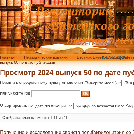
Просмотр 2024 выпуск 50 по дате пу
Главная
→
Периодические издания
→
Вестник Витебского государст
ISSN 2522-1647
выпуск 50 по дате публикации
Просмотр 2024 выпуск 50 по дате пу
Перейти к определенному пункту оглавления
Или укажите год:
Отсортировать по:
Порядку:
Резу
Отображаемые элементы 1-11 из 11
Получение и исследование свойств поли[акрилонитрил-со-