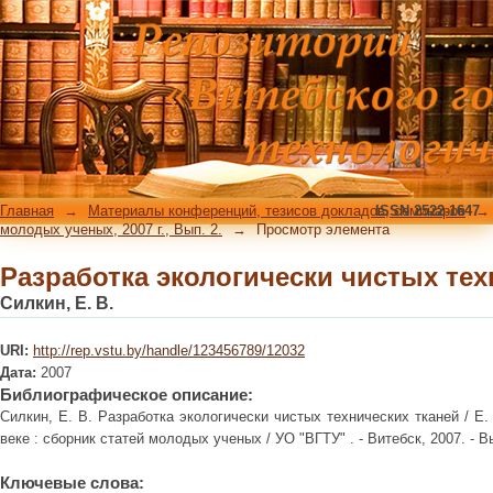
Разработка экологически чистых тех
Главная
→
Материалы конференций, тезисов докладов, семинаров
ISSN 2522-1647
→
молодых ученых, 2007 г., Вып. 2.
→
Просмотр элемента
Разработка экологически чистых тех
Силкин, Е. В.
URI:
http://rep.vstu.by/handle/123456789/12032
Дата:
2007
Библиографическое описание:
Силкин, Е. В. Разработка экологически чистых технических тканей / Е.
веке : сборник статей молодых ученых / УО "ВГТУ" . - Витебск, 2007. - Вып
Ключевые слова: