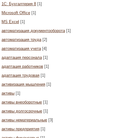
1С: Бухгалтерия 8
[1]
Microsoft Office
[1]
MS Excel
[1]
автоматизация документооборота
[1]
автоматизация труда
[2]
автоматизация учета
[4]
адаптация персонала
[1]
адаптация работников
[1]
адаптация трудовая
[1]
активизация мышления
[1]
активы
[1]
активы внеоборотные
[1]
активы долгосрочные
[1]
активы нематериальные
[3]
активы предприятия
[1]
активы финансовые
[1]