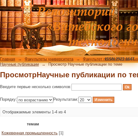
ПросмотрНаучные публикации по те
Главная
→
Факультеты университета
→
Факультет производственных
ISSN 2522-1647
Научные публикации
→
Просмотр Научные публикации по теме
ПросмотрНаучные публикации по те
Введите первые несколько символов:
Порядку:
Результатам:
Отображаемые элементы 1-4 из 4
темам
Кожевенная промышленность
[1]