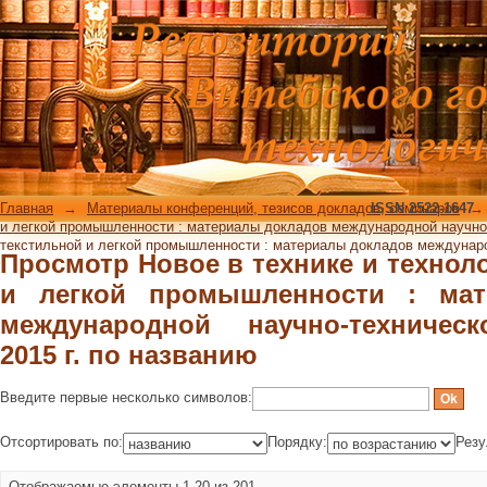
Просмотр Новое в технике и т
промышленности : материалы докла
конференции, 2015 г. по названию
Главная
→
Материалы конференций, тезисов докладов, семинаров
ISSN 2522-1647
→
и легкой промышленности : материалы докладов международной научно-
текстильной и легкой промышленности : материалы докладов междунаро
Просмотр Новое в технике и технол
и легкой промышленности : мат
международной научно-техничес
2015 г. по названию
Введите первые несколько символов:
Отсортировать по:
Порядку:
Резу
Отображаемые элементы 1-20 из 201