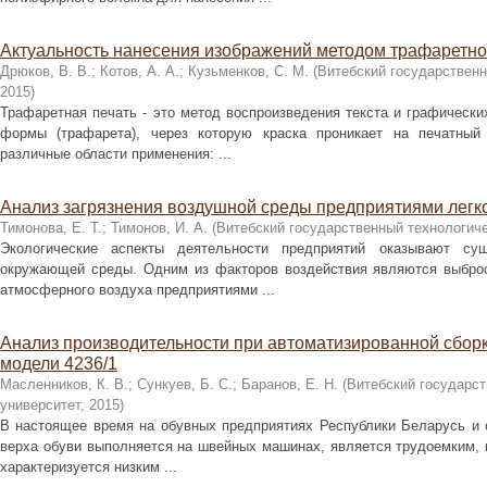
Актуальность нанесения изображений методом трафаретно
Дрюков, В. В.
;
Котов, А. А.
;
Кузьменков, С. М.
(
Витебский государственн
2015
)
Трафаретная печать - это метод воспроизведения текста и графическ
формы (трафарета), через которую краска проникает на печатный
различные области применения: ...
Анализ загрязнения воздушной среды предприятиями лег
Тимонова, Е. Т.
;
Тимонов, И. А.
(
Витебский государственный технологиче
Экологические аспекты деятельности предприятий оказывают су
окружающей среды. Одним из факторов воздействия являются выброс
атмосферного воздуха предприятиями ...
Анализ производительности при автоматизированной сборк
модели 4236/1
Масленников, К. В.
;
Сункуев, Б. С.
;
Баранов, Е. Н.
(
Витебский государст
университет
,
2015
)
В настоящее время на обувных предприятиях Республики Беларусь и с
верха обуви выполняется на швейных машинах, является трудоемким, 
характеризуется низким ...