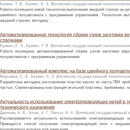
Буевич, Т. В.
;
Буевич, А. Э.
(
Витебский государственный технологически
Работа посвящена новой технологии выполнения ажурной строчки на де
швейного полуавтомата с программным управлением. Технология вкл
ажурной строчки, методику ...
Автоматизированная технология сборки узлов заготовки в
строчками
Буевич, А. Э.
;
Буевич, Т. В.
(
Витебский государственный технологически
Работа посвящена автоматизированной сборке узлов заготовки вер
полуавтоматов с программным управлением.
Автоматизированный комплекс на базе швейного полуавто
Максимов, С. А.
;
Буевич, А. Э.
(
Витебский государственный технологиче
Разработана методика изготовления пластин кассет из листа ПВХ про
частью. Спроектированы конструкция игольной пластины, пробойника, л
Актуальность использования электропроводящих нитей в 
технического назначения
Дрюкова, А. В.
;
Коган, А. Г.
;
Пиотух, А. А.
(
Витебский государственный т
Рассматривается актуальность использования электропроводящих н
Приводится способ получения электропроводящей нити с медным
полиэфирного волокна для нанесения ...