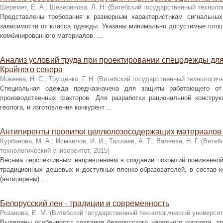
Шеремет, Е. А.
;
Шеверинова, Л. Н.
(
Витебский государственный техноло
Представлены требования к размерным характеристикам сигнальных
зависимости от класса одежды. Указаны минимально допустимые пло
комбинированного материалов. ...
Анализ условий труда при проектировании спецодежды дл
Крайнего севера
Мокеева, Н. С.
;
Трущенко, Г. Н.
(
Витебский государственный технологиче
Специальная одежда предназначена для защиты работающего от
производственных факторов. Для разработки рациональной конструк
геолога, и изготовления конкурент ...
Антипиренты пропитки целлюлозосодержащих материалов 
Курбанова, М. А.
;
Исмаилов, И. И.
;
Тиллаев, А. Т.
;
Валеева, Н. Г.
(
Витеб
технологический университет
,
2015
)
Весьма перспективным направлением в создании покрытий пониженной
традиционных дешевых и доступных пленко-образователей, в состав к
(антипирены) ...
Белорусский лен - традиции и современность
Розанова, Е. М.
(
Витебский государственный технологический университ
Выделены особенности создания белорусского народного костюма, тр