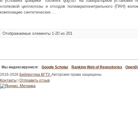
В условиях фабрики “Toshkent qog’ozi” на лабораторной установке 
хлопковой целлюлозы и отходов полиакрилонитрильного (ПАН) волок
композицию синтетических ...
Отображаемые элементы 1-20 из 201
Мы индексируемся:
Google Scholar
Ranking Web of Repositories
Open
2016-2026
Библиотека ВГТУ.
Авторские права защищены.
Контакты
|
Отправить отзыв