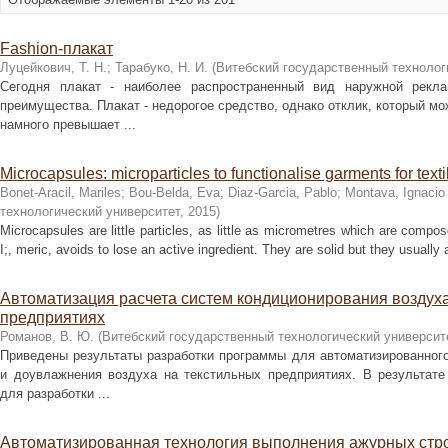
Fashion-плакат
Луцейкович, Т. Н.
;
Тарабуко, Н. И.
(
Витебский государственный технолог
Сегодня плакат - наиболее распространенный вид наружной рекла
преимущества. Плакат - недорогое средство, однако отклик, который мо
намного превышает ...
Microcapsules: microparticles to functionalise garments for texti
Bonet-Aracil, Mariles
;
Bou-Belda, Eva
;
Diaz-Garcia, Pablo
;
Montava, Ignacio
технологический университет
,
2015
)
Microcapsules are little particles, as little as micrometres which are compos
I;, meric, avoids to lose an active ingredient. They are solid but they usually 
Автоматизация расчета систем кондиционирования воздуха
предприятиях
Романов, В. Ю.
(
Витебский государственный технологический университ
Приведены результаты разработки программы для автоматизированного
и доувлажнения воздуха на текстильных предприятиях. В результате
для разработки ...
Автоматизированная технология выполнения ажурных стро