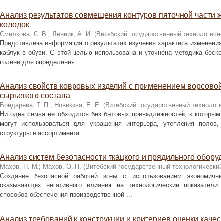
Анализ результатов совмещения контуров пяточной части 
колодок
Смелкова, С. В.
;
Линник, А. И.
(
Витебский государственный технологиче
Представлена информация о результатах изучения характера изменени
каблук в обуви. С этой целью использована и уточнена методика беско
голени для определения ...
Анализ свойств ковровых изделий с применением ворсово
сырьевого состава
Бондарева, Т. П.
;
Новикова, Е. Е.
(
Витебский государственный технолог
Ни одна семья не обходится без бытовых принадлежностей, к которым
могут использоваться для украшения интерьера, утепления полов,
структуры и ассортимента ...
Анализ систем безопасности ткацкого и прядильного обору
Махов, Н. М.
;
Махов, О. Н.
(
Витебский государственный технологически
Создание безопасной рабочей зоны с использованием экономичн
оказывающих негативного влияния на технологические показатели
способов обеспечения производственной ...
Анализ требований к конструкции и критериев оценки кач