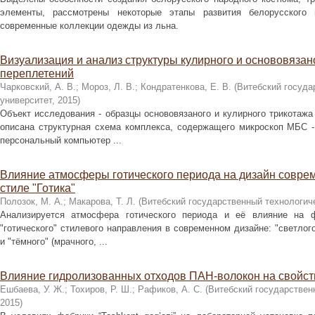
элементы, рассмотрены некоторые этапы развития белорусского 
современные коллекции одежды из льна.
Визуализация и анализ структуры кулирного и основовязан
переплетений
Чарковский, А. В.
;
Мороз, Л. В.
;
Кондратенкова, Е. В.
(
Витебский госуда
университет
,
2015
)
Объект исследования - образцы основовязаного и кулирного трикотажа
описана структурная схема комплекса, содержащего микроскоп МБС 
персональный компьютер ...
Влияние атмосферы готического периода на дизайн совре
стиле "Готика"
Полозок, М. А.
;
Макарова, Т. Л.
(
Витебский государственный технологич
Анализируется атмосфера готического периода и её влияние на 
"готического" стилевого направления в современном дизайне: "светлого
и "тёмного" (мрачного, ...
Влияние гидролизованных отходов ПАН-волокон на свойст
Ешбаева, У. Ж.
;
Тохиров, Р. Ш.
;
Рафиков, А. С.
(
Витебский государствен
2015
)