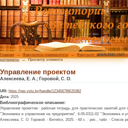
Управление проектом
Главная
→
Факультеты университета
→
Факультет экономики и бизн
ISSN 2522-1647
материалы
→
Просмотр элемента
Управление проектом
Алексеева, Е. А.; Горовой, С. О.
URI:
https://rep.vstu.by/handle/123456789/20382
Дата:
2025
Библиографическое описание:
Управление проектом : рабочая тетрадь для практических занятий для 
"Экономика и управление на предприятии", 6-05-0311-02 "Экономика и уп
Алексеева, С. О. Горовой. - Витебск, 2025. - 60 с. : рис., табл. - Список ре