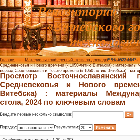
Просмотр Восточнославянский го
времени (к 1050-летию Витебска)
стола, 2024 по ключевым словам
Главная
→
Материалы конференций, тезисов докладов, семинаров
ISSN 2522-1647
→
Средневековья и Нового времени (к 1050-летию Витебска) : материалы 
период Средневековья и Нового времени (к 1050-летию Витебска) : ма
Просмотр Восточнославянский
Средневековья и Нового времен
Витебска) : материалы Междуна
стола, 2024 по ключевым словам
Введите первые несколько символов:
Порядку:
Результатам:
Отображаемые элементы 1-20 из 303