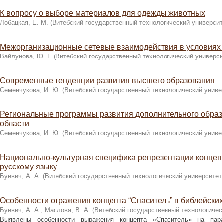
К вопросу о выборе материалов для одежды животных
Лобацкая, Е. М.
(
Витебский государственный технологический университ
Межорганизационные сетевые взаимодействия в условиях
Вайлунова, Ю. Г.
(
Витебский государственный технологический универси
Современные тенденции развития высшего образования
Семенчукова, И. Ю.
(
Витебский государственный технологический униве
Региональные программы развития дополнительного образ
области
Семенчукова, И. Ю.
(
Витебский государственный технологический униве
Национально-культурная специфика репрезентации концеп
русскому языку
Буевич, А. А.
(
Витебский государственный технологический университет
Особенности отражения концепта “Спаситель” в библейских
Буевич, А. А.
;
Маслова, В. А.
(
Витебский государственный технологичес
Выявлены особенности выражения концепта «Спаситель» на пара