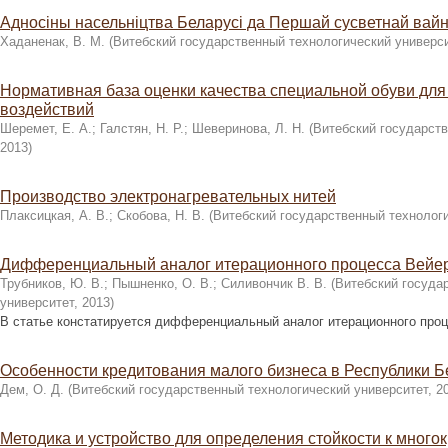
Адносіны насельніцтва Беларусі да Першай сусветнай вайны
Хаданенак, В. М.
(
Витебский государственный технологический универс
Нормативная база оценки качества специальной обуви для
воздействий
Шеремет, Е. А.
;
Галстян, Н. Р.
;
Шеверинова, Л. Н.
(
Витебский государств
2013
)
Производство электронагревательных нитей
Плаксицкая, А. В.
;
Скобова, Н. В.
(
Витебский государственный технолог
Дифференциальный аналог итерационного процесса Вейе
Трубников, Ю. В.
;
Пышненко, О. В.
;
Силивончик В. В.
(
Витебский госуда
университет
,
2013
)
В статье констатируется дифференциальный аналог итерационного про
Особенности кредитования малого бизнеса в Республики Б
Дем, О. Д.
(
Витебский государственный технологический университет
,
2
Методика и устройство для определения стойкости к мног