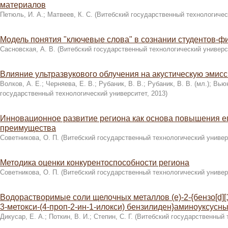
материалов
Петюль, И. А.
;
Матвеев, К. С.
(
Витебский государственный технологичес
Модель понятия "ключевые слова" в сознании студентов-ф
Сасновская, А. В.
(
Витебский государственный технологический универс
Влияние ультразвукового облучения на акустическую эмисс
Волков, А. Е.
;
Черняева, Е. В.
;
Рубаник, В. В.
;
Рубаник, В. В. (мл.)
;
Вьюн
государственный технологический университет
,
2013
)
Инновационное развитие региона как основа повышения ег
преимущества
Советникова, О. П.
(
Витебский государственный технологический универ
Методика оценки конкурентоспособности региона
Советникова, О. П.
(
Витебский государственный технологический универ
Водорастворимые соли щелочных металлов (е)-2-{бензо[d][1
3-метокси-(4-проп-2-ин-1-илокси) бензилиден}аминоуксусны
Дикусар, Е. А.
;
Поткин, В. И.
;
Степин, С. Г.
(
Витебский государственный 