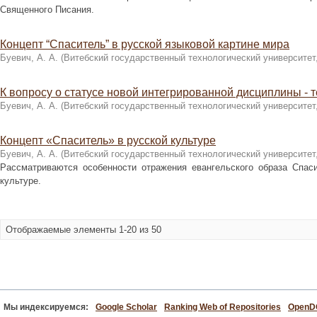
Священного Писания.
Концепт “Спаситель” в русской языковой картине мира
Буевич, А. А.
(
Витебский государственный технологический университет
К вопросу о статусе новой интегрированной дисциплины - 
Буевич, А. А.
(
Витебский государственный технологический университет
Концепт «Спаситель» в русской культуре
Буевич, А. А.
(
Витебский государственный технологический университет
Рассматриваются особенности отражения евангельского образа Спас
культуре.
Отображаемые элементы 1-20 из 50
Мы индексируемся:
Google Scholar
Ranking Web of Repositories
Open