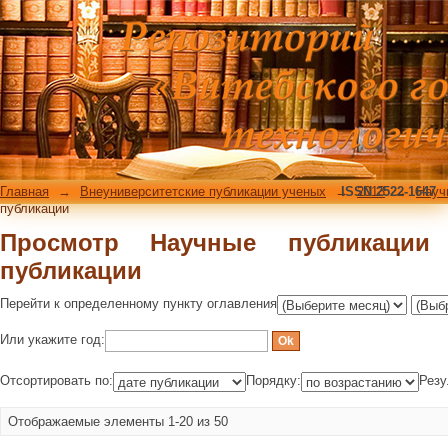
Просмотр Научные публикации (2013
Главная
→
Внеуниверситетские публикации ученых
→
ISSN 2522-1647
2013
→
Науч
публикации
Просмотр Научные публикации
публикации
Перейти к определенному пункту оглавления
Или укажите год:
Отсортировать по:
Порядку:
Резу
Отображаемые элементы 1-20 из 50