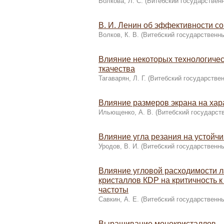
Волкова, Л. С.
(
Витебский государствен
В. И. Ленин об эффективности с
Волков, К. В.
(
Витебский государственны
Влияние некоторых технологичес
ткачества
Тагаварян, Л. Г.
(
Витебский государствен
Влияние размеров экрана на хар
Ильющенко, А. В.
(
Витебский государст
Влияние угла резания на устойч
Уродов, В. И.
(
Витебский государственны
Влияние угловой расходимости л
кристаллов КDP на критичность 
частоты
Савкин, А. Е.
(
Витебский государственны
Выращивание монокристаллов