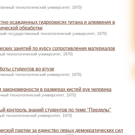
твенный технологический университет
,
1970
)
тно осажденных гидроокисях титана и алюминия в
мической обработки
кий государственный технологический университет
,
1970
)
еских занятий по курсу сопротивления материалов
ый технологический университет
,
1970
)
боты студентов во втузе
твенный технологический университет
,
1970
)
 закономерности в размерах кистей рук человека
нный технологический университет
,
1970
)
 контроль знаний студентов по теме "Пределы"
ый технологический университет
,
1970
)
еской партии за единство левых демократических сил