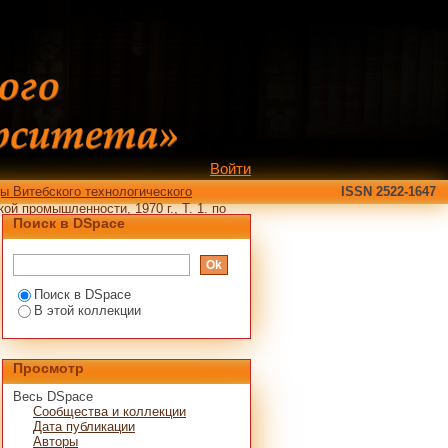
института легкой
Войти
ы Витебского технологического
ISSN 2522-1647
ой промышленности, 1970 г., Т. 1. по
Поиск в DSpace
Поиск в DSpace
В этой коллекции
Просмотр
Весь DSpace
Сообщества и коллекции
Дата публикации
Авторы