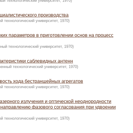
ный технологический университет
,
1970
)
оциалистического производства
й технологический университет
,
1970
)
ких параметров в приготовлении основ на процесс
ный технологический университет
,
1970
)
актеристики саблевидных антенн
венный технологический университет
,
1970
)
ивость хода бестраншейных агрегатов
й технологический университет
,
1970
)
азерного излучения и оптической неоднородности
к направлению фазового согласования при удвоении
й технологический университет
,
1970
)