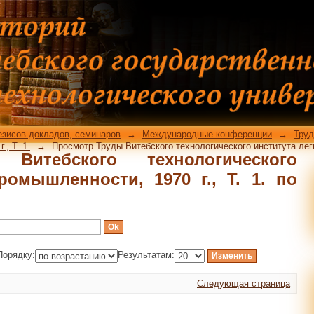
Витебского технологического 
0 г., Т. 1. по названию
езисов докладов, семинаров
→
Международные конференции
→
Труд
, Т. 1.
→
Просмотр Труды Витебского технологического института легк
Витебского технологического
ромышленности, 1970 г., Т. 1. по
Порядку:
Результатам:
Следующая страница