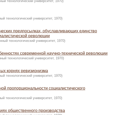
ный технологический университет
,
1970
)
ный технологический университет
,
1970
)
ических предпосылках, обуславливающих единство
циалистической революции
нный технологический университет
,
1970
)
обенностях современной научно-технической революции
нный технологический университет
,
1970
)
овых корнях ревизионизма
ный технологический университет
,
1970
)
ьной пропорциональности социалистического
ный технологический университет
,
1970
)
циях общественного производства