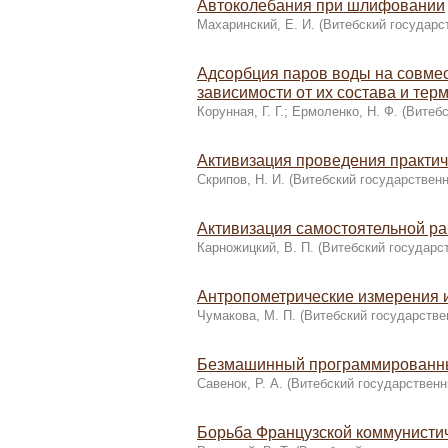
Автоколебания при шлифовании
Махаринский, Е. И.
(
Витебский государс
Адсорбция паров воды на совмес
зависимости от их состава и тер
Корунная, Г. Г.
;
Ермоленко, Н. Ф.
(
Витебс
Активизация проведения практич
Скрипов, Н. И.
(
Витебский государственн
Активизация самостоятельной ра
Карножицкий, В. П.
(
Витебский государс
Антропометрические измерения и
Чумакова, М. П.
(
Витебский государстве
Безмашинный программированный
Савенок, Р. А.
(
Витебский государственн
Борьба Французской коммунистич