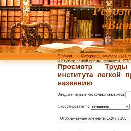
Просмотр Труды 
промышленности, 197
Главная
→
Материалы конференций, т
института легкой промышленности, 1970 г.
Просмотр Труды 
названию
института легкой п
названию
Введите первые несколько символов:
Отсортировать по:
Отображаемые элементы 1-20 из 106