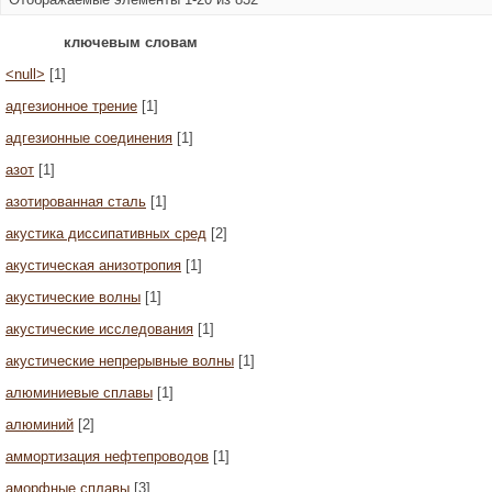
ключевым словам
<null>
[1]
адгезионное трение
[1]
адгезионные соединения
[1]
азот
[1]
азотированная сталь
[1]
акустика диссипативных сред
[2]
акустическая анизотропия
[1]
акустические волны
[1]
акустические исследования
[1]
акустические непрерывные волны
[1]
алюминиевые сплавы
[1]
алюминий
[2]
аммортизация нефтепроводов
[1]
аморфные сплавы
[3]