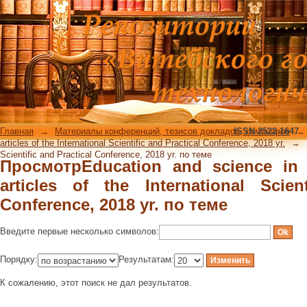
ПросмотрEducation and science in the 2
Scientific and Practical Conference, 20
Главная
→
Материалы конференций, тезисов докладов, семинаров
ISSN 2522-1647
→
articles of the International Scientific and Practical Conference, 2018 yr.
→
Scientific and Practical Conference, 2018 yr. по теме
ПросмотрEducation and science in 
articles of the International Scien
Conference, 2018 yr. по теме
Введите первые несколько символов:
Порядку:
Результатам:
К сожалению, этот поиск не дал результатов.