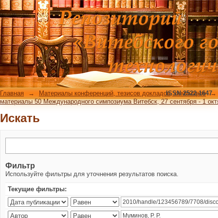
Искать
Главная
→
Материалы конференций, тезисов докладов, семинаров
ISSN 2522-1647
→
материалы 50 Международного симпозиума Витебск, 27 сентября - 1 октяб
Искать
Фильтр
Используйте фильтры для уточнения результатов поиска.
Текущие фильтры: