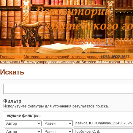
Искать
Главная
→
Материалы конференций, тезисов докладов, семинаров
ISSN 2522-1647
→
материалы 50 Международного симпозиума Витебск, 27 сентября - 1 октяб
Искать
Фильтр
Используйте фильтры для уточнения результатов поиска.
Текущие фильтры: