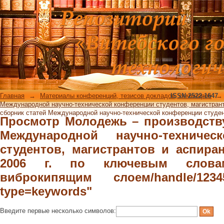
Просмотр Молодежь – производс
научно-технической конференции ст
22 ноября 2006 г. по ключевы
слоем/handle/123456789/7282/browse
Главная
→
Материалы конференций, тезисов докладов, семинаров
ISSN 2522-1647
→
Международной научно-технической конференции студентов, магистрантов
сборник статей Международной научно-технической конференции студент
Просмотр Молодежь – производству
Международной научно-техничес
студентов, магистрантов и аспиран
2006 г. по ключевым слова
виброкипящим слоем/handle/12345
type=keywords"
Введите первые несколько символов: