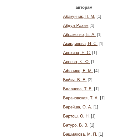
авторам
Абакунчик, Н. М.
[1]
Абдул Рахим
[1]
Абраменко, Е. А.
[1]
Акиндинова, Н. С.
[1]
Анохина, Е. С.
[1]
Асеева, К. Ю.
[1]
Афонина, Е. М.
[4]
Бабич, В. Е.
[2]
Баланова, Т. Е.
[1]
Барановская, Т. А.
[1]
Барейша, О. А.
[1]
Бартош, О. Н.
[1]
Батуро, В. В.
[1]
Башмакова, М. П.
[1]