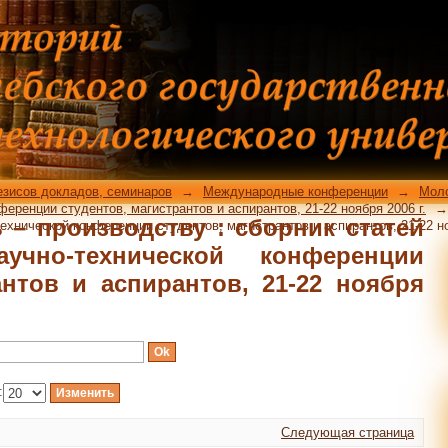
ь – производству : сборник ста
конференции студентов, магистрант
 автору
езисов докладов, семинаров
→
Международные конференции
→
Моло
ренции студентов, магистрантов и аспирантов, 21-22 ноября 2006 г.
→
– производству : сборник статей
хнической конференции студентов, магистрантов и аспирантов, 21-22 ноя
учно-технической конференции
антов и аспирантов, 21-22 ноября
:
Следующая страница