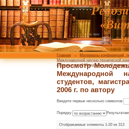
Просмотр Молодеж
научно-технической 
22 ноября 2006 г. по
Главная
→
Материалы конференций, т
Международной научно-технической конфе
Просмотр Молодежь 
сборник статей Международной научно-те
Международной на
студентов, магистр
2006 г. по автору
Введите первые несколько символов:
Порядку:
Результатам
Отображаемые элементы 1-20 из 313