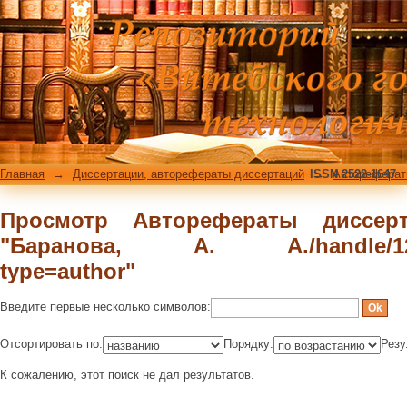
Просмотр Авторефераты дисс
А./handle/123456789/7/browse?type=au
Главная
→
Диссертации, авторефераты диссертаций
ISSN 2522-1647
→
Автореферат
Просмотр Авторефераты диссер
"Баранова, А. А./handle/1234
type=author"
Введите первые несколько символов:
Отсортировать по:
Порядку:
Резу
К сожалению, этот поиск не дал результатов.