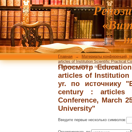
Просмотр Education a
Scientific Practical 
the 21st century : art
2015 / Vitebsk State T
Главная
→
Материалы конференций, т
articles of Institution Scientific Practical 
Просмотр Education 
Conference, 2015 yr. по источнику
articles of Institutio
yr. по источнику "
century : articles o
Conference, March 25
University"
Введите первые несколько символов:
Отсортировать по: