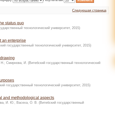
Следующая страница
the status quo
сударственный технологический университет
,
2015
)
t an enterprise
кий государственный технологический университет
,
2015
)
g drawing
 Н.
;
Смирнова, И.
(
Витебский государственный технологический
purposes
кий государственный технологический университет
,
2015
)
al and methodological aspects
ва, И. Ю.
;
Васеха, О. В.
(
Витебский государственный