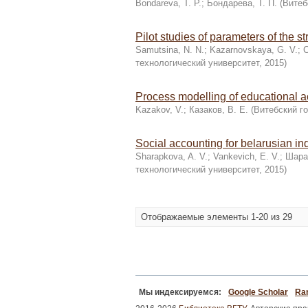
Bondareva, T. P.
;
Бондарева, Т. П.
(
Витеб
Pilot studies of parameters of the s
Samutsina, N. N.
;
Kazarnovskaya, G. V.
;
С
технологический университет
,
2015
)
Process modelling of educational act
Kazakov, V.
;
Казаков, В. Е.
(
Витебский г
Social accounting for belarusian in
Sharapkova, A. V.
;
Vankevich, E. V.
;
Шарап
технологический университет
,
2015
)
Отображаемые элементы 1-20 из 29
Мы индексируемся:
Google Scholar
Ran