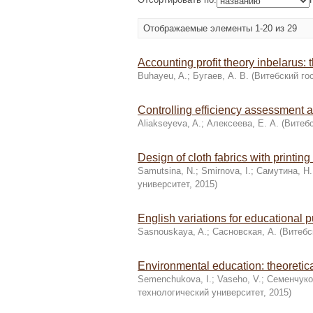
Отображаемые элементы 1-20 из 29
Accounting profit theory inbelarus: 
Buhayeu, A.
;
Бугаев, А. В.
(
Витебский го
Controlling efficiency assessment a
Aliakseyeva, A.
;
Алексеева, Е. А.
(
Витебс
Design of cloth fabrics with printin
Samutsina, N.
;
Smirnova, I.
;
Самутина, Н.
университет
,
2015
)
English variations for educational 
Sasnouskaya, A.
;
Сасновская, А.
(
Витебс
Environmental education: theoretic
Semenchukova, I.
;
Vaseho, V.
;
Семенчуко
технологический университет
,
2015
)