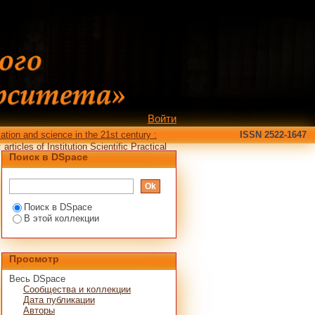
ticles of Institution
ucation and science in
l Conference, March 25,
Войти
ation and science in the 21st century :
ISSN 2522-1647
ticles of Institution Scientific Practical
Поиск в DSpace
Поиск в DSpace
В этой коллекции
Просмотр
Весь DSpace
Сообщества и коллекции
Дата публикации
Авторы