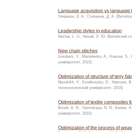
Language acquisition vs language 
Stepanov, D. A.
;
Степанов, Д. А.
(
Витебск
Leadership styles in education
Nechai, L. U.
;
Нечай, Л. Ю.
(
Витебский г
New chain stitches
Gorobetz, V.
;
Manoilenko, A.
;
Krasner, S.
;
университет
,
2015
)
Optimization of structure of terry fab
Neuskikh, V.
;
Kviatkousky, D.
;
Невских, В
технологический университет
,
2015
)
Optimization of textile composites 
Biziuk, A. N.
;
Yasinskaya, N. N.
;
Бизюк, А.
университет
,
2015
)
Optimization of the process of weav