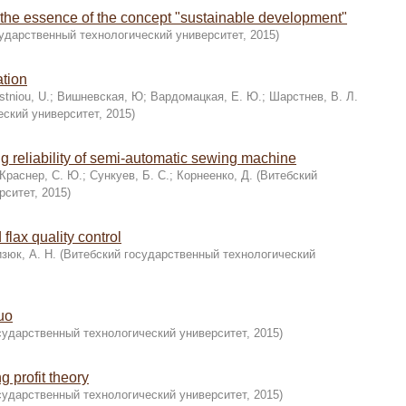
 the essence of the concept "sustainable development"
ударственный технологический университет
,
2015
)
ation
stniou, U.
;
Вишневская, Ю
;
Вардомацкая, Е. Ю.
;
Шарстнев, В. Л.
еский университет
,
2015
)
ng reliability of semi-automatic sewing machine
Краснер, С. Ю.
;
Сункуев, Б. С.
;
Корнеенко, Д.
(
Витебский
рситет
,
2015
)
flax quality control
зюк, А. Н.
(
Витебский государственный технологический
quo
сударственный технологический университет
,
2015
)
g profit theory
сударственный технологический университет
,
2015
)