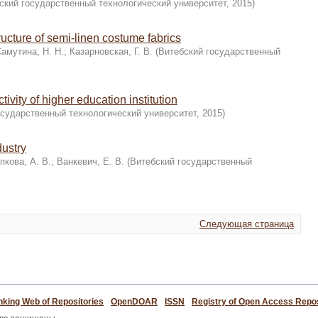
ский государственный технологический университет
,
2015
)
tructure of semi-linen costume fabrics
амутина, Н. Н.
;
Казарновская, Г. В.
(
Витебский государственный
ivity of higher education institution
осударственный технологический университет
,
2015
)
dustry
кова, А. В.
;
Ванкевич, Е. В.
(
Витебский государственный
Следующая страница
king Web of Repositories
OpenDOAR
ISSN
Registry of Open Access Repos