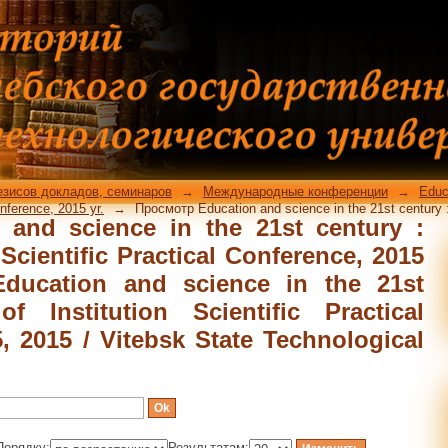
nd science in the 21st century : ar
Conference, 2015 yr. по источнику "Ed
icles of Institution Scientific Practica
echnological University"
езисов докладов, семинаров
→
Международные конференции
→
Educ
Conference, 2015 yr.
→
Просмотр Education and science in the 21st century : ar
and science in the 21st century :
n Scientific Practical Conference, 2015
Education and science in the 21st
f Institution Scientific Practical
, 2015 / Vitebsk State Technological
Порядку:
Результатам: