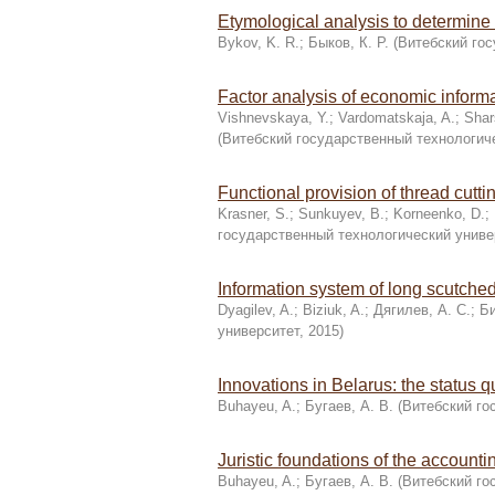
Etymological analysis to determine
Bykov, K. R.
;
Быков, К. Р.
(
Витебский гос
Factor analysis of economic inform
Vishnevskaya, Y.
;
Vardomatskaja, A.
;
Shar
(
Витебский государственный технологич
Functional provision of thread cutti
Krasner, S.
;
Sunkuyev, B.
;
Korneenko, D.
;
государственный технологический униве
Information system of long scutched 
Dyagilev, A.
;
Biziuk, A.
;
Дягилев, А. С.
;
Би
университет
,
2015
)
Innovations in Belarus: the status 
Buhayeu, A.
;
Бугаев, А. В.
(
Витебский го
Juristic foundations of the accountin
Buhayeu, A.
;
Бугаев, А. В.
(
Витебский го