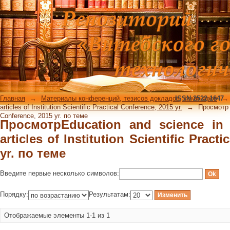
ПросмотрEducation and science in th
Scientific Practical Conference, 2015 y
Главная
→
Материалы конференций, тезисов докладов, семинаров
ISSN 2522-1647
→
articles of Institution Scientific Practical Conference, 2015 yr.
→
Просмотр E
Conference, 2015 yr. по теме
ПросмотрEducation and science in 
articles of Institution Scientific Pract
yr. по теме
Введите первые несколько символов:
Порядку:
Результатам:
Отображаемые элементы 1-1 из 1