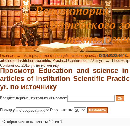
Просмотр Education and science in t
Scientific Practical Conference, 2015 y
Главная
→
Материалы конференций, тезисов докладов, семинаров
ISSN 2522-1647
→
articles of Institution Scientific Practical Conference, 2015 yr.
→
Просмотр E
Conference, 2015 yr. по источнику
Просмотр Education and science in 
articles of Institution Scientific Pract
yr. по источнику
Введите первые несколько символов:
Порядку:
Результатам:
Отображаемые элементы 1-1 из 1