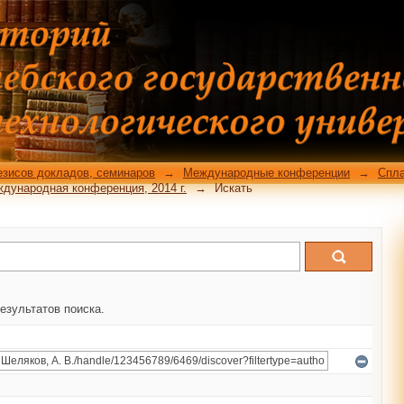
езисов докладов, семинаров
→
Международные конференции
→
Спла
ждународная конференция, 2014 г.
→
Искать
езультатов поиска.