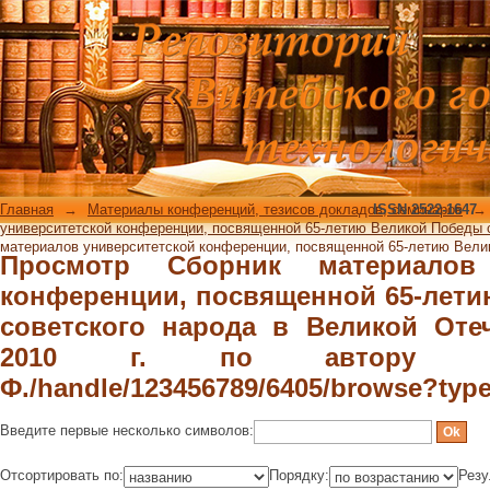
Просмотр Сборник материалов унив
65-летию Великой Победы советс
войне, 2010 г. по автору "Пашкеви
type=author"
Главная
→
Материалы конференций, тезисов докладов, семинаров
ISSN 2522-1647
→
университетской конференции, посвященной 65-летию Великой Победы со
материалов университетской конференции, посвященной 65-летию Велико
Просмотр Сборник материалов 
конференции, посвященной 65-лет
советского народа в Великой Оте
2010 г. по автору "П
Ф./handle/123456789/6405/browse?typ
Введите первые несколько символов:
Отсортировать по:
Порядку:
Резу