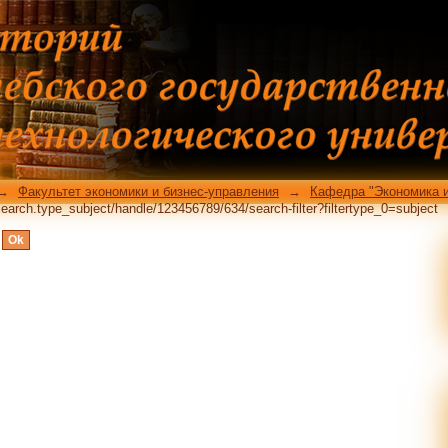
actSearch.type_subject/handle/12345678
→
Факультет экономики и бизнес-управления
→
Кафедра "Экономика и
earch.type_subject/handle/123456789/634/search-filter?filtertype_0=subject