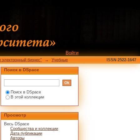
9/634/search-filter?
Войти
 электронный бизнес"
→
Учебные
ISSN 2522-1647
Поиск в DSpace
Поиск в DSpace
В этой коллекции
Просмотр
Весь DSpace
Сообщества и коллекции
Дата публикации
Авторы