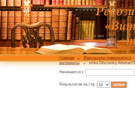
xmlui.Discovery.Abstr
filtertype_0=subject
Главная
→
Факультеты университета
материалы
→
xmlui.Discovery.AbstractS
Начинается с
Результатов на стр.: