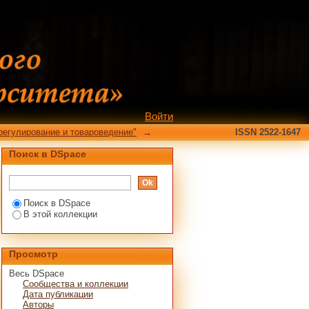
Войти
регулирование и товароведение"
→
ISSN 2522-1647
Поиск в DSpace
Поиск в DSpace
В этой коллекции
Просмотр
Весь DSpace
Сообщества и коллекции
Дата публикации
Авторы