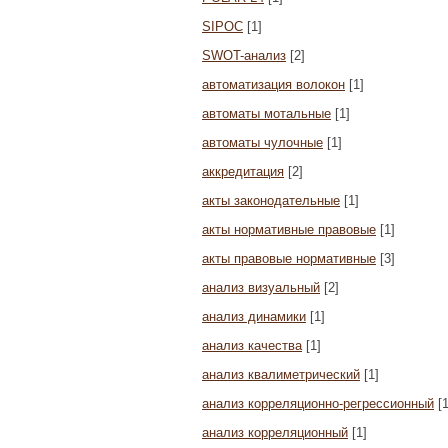
SIPOC
[1]
SWOT-анализ
[2]
автоматизация волокон
[1]
автоматы мотальные
[1]
автоматы чулочные
[1]
аккредитация
[2]
акты законодательные
[1]
акты нормативные правовые
[1]
акты правовые нормативные
[3]
анализ визуальный
[2]
анализ динамики
[1]
анализ качества
[1]
анализ квалиметрический
[1]
анализ корреляционно-регрессионный
[1
анализ корреляционный
[1]