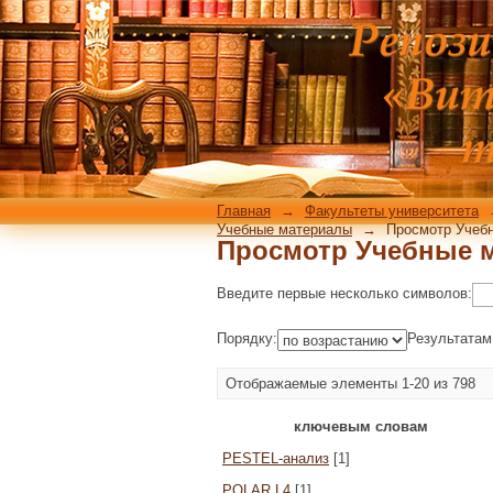
Просмотр Учебные 
Главная
→
Факультеты университета
Учебные материалы
→
Просмотр Учеб
Просмотр Учебные 
Введите первые несколько символов:
Порядку:
Результатам
Отображаемые элементы 1-20 из 798
ключевым словам
PESTEL-анализ
[1]
POLAR L4
[1]