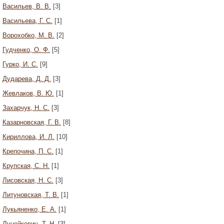
Васильев, В. В.
[3]
Васильева, Г. С.
[1]
Ворохобко, М. В.
[2]
Гудченко, О. Ф.
[5]
Гурко, И. С.
[9]
Дударева, Д. Д.
[3]
Жевлаков, В. Ю.
[1]
Захарчук, Н. С.
[3]
Казарновская, Г. В.
[8]
Кириллова, И. Л.
[10]
Крепочина, П. С.
[1]
Крупская, С. Н.
[1]
Лисовская, Н. С.
[3]
Литуновская, Т. В.
[1]
Лукьяненко, Е. А.
[1]
Луцейкович, Т. Н.
[3]