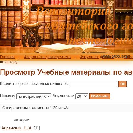
Просмотр Учебные материалы по ав
Главная
→
Факультеты университета
→
Факультет дизайна
ISSN 2522-1647
→
Кафе
по автору
Просмотр Учебные материалы по ав
Введите первые несколько символов:
Порядку:
Результатам:
Отображаемые элементы 1-20 из 46
авторам
Абрамович, Н. А.
[11]