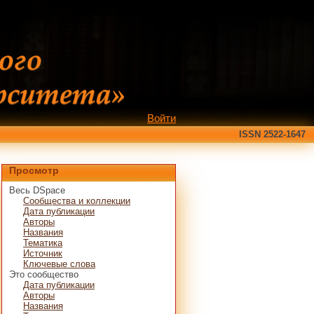
Войти
ISSN 2522-1647
Просмотр
Весь DSpace
Сообщества и коллекции
Дата публикации
Авторы
Названия
Тематика
Источник
Ключевые слова
Это сообщество
Дата публикации
Авторы
Названия