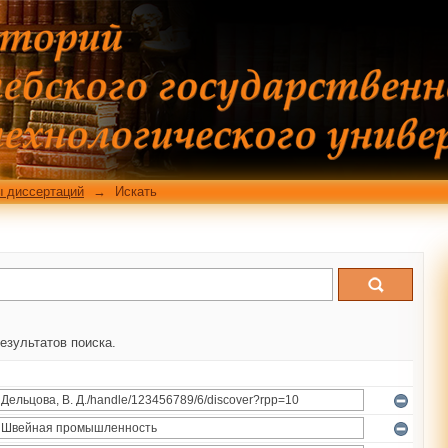
ы диссертаций
→
Искать
езультатов поиска.