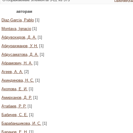
авторам
Diaz-Garcia, Pablo
[1]
Montava, Ignacio
[1]
Абдувохидов, Д. А.
[1]
Абдурахманов, У. Н.
[1]
Абдусаматова, Д. А.
[1]
Абрамович, Н. А.
[1]
Агеев, А. А.
[2]
Акиндинова, Н. С.
[1]
Акопова, Е. И.
[1]
Амирханов, Д. Р.
[1]
Атабаев, Р. Р.
[1]
Бабичев, С. Е.
[1]
Барабанщикова, И. С.
[1]
Баранов, Е. Н.
[1]