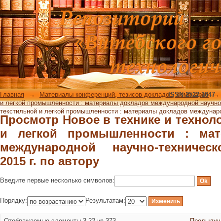
Просмотр Новое в технике и т
промышленности : материалы докла
конференции, 2015 г. по автору
Главная
→
Материалы конференций, тезисов докладов, семинаров
ISSN 2522-1647
→
и легкой промышленности : материалы докладов международной научно-
текстильной и легкой промышленности : материалы докладов международ
Просмотр Новое в технике и технол
и легкой промышленности : мат
международной научно-техничес
2015 г. по автору
Введите первые несколько символов:
Порядку:
Результатам:
Отображаемые элементы 3-22 из 373
Предыдущ