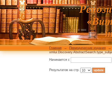
xmlui.Discovery.Abstr
rpp=10
Главная
→
Периодические издания
→
xmlui.Discovery.AbstractSearch.type_subje
Начинается с
Результатов на стр.: