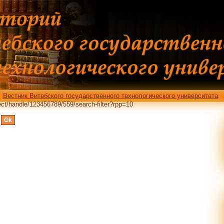
actSearch.type_subject/handle/12345678
Вестник Витебского государственного технологического университета
ct/handle/123456789/559/search-filter?rpp=10