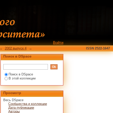
9/559/search-filter?
Войти
→
2002 выпуск 4
→
ISSN 2522-1647
Поиск в DSpace
Поиск в DSpace
В этой коллекции
Просмотр
Весь DSpace
Сообщества и коллекции
Дата публикации
Авторы