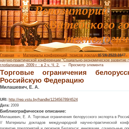
Торговые ограничения белорусског
Главная
→
Материалы конференций, тезисов докладов, семинаров
ISSN 2522-1647
→
научно-практической конференции "Социально-экономическое развитие 
глобализация, 2009 г. : в 2 ч. Ч. 2.
→
Просмотр элемента
Торговые ограничения белорусс
Российскую Федерацию
Милашевич, Е. А.
URI:
http://rep.vstu.by/handle/123456789/4524
Дата:
2009
Библиографическое описание:
Милашевич, Е. А. Торговые ограничения белорусского экспорта в Росс
// Материалы докладов международной научно-практической конфе
развитие предприятий и регионов Беларуси: инновации, социальные ори