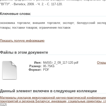
"ВГТУ". - Витебск, 2009. - Ч. 2. - С. 117-120.
Ключевые слова:
экономика торговли; внешняя торговля; экспорт; белорусский экспор
товары; поставки товаров; ограничение поставок
Показать полную информацию
Файлы в этом документе
Имя:
MdSEr_2_09_117-120.pdf
Откры
Размер:
95.75Kb
Формат:
PDF
Данный элемент включен в следующие коллекции
Материалы докладов международной научно-практической конференции 
предприятий и регионов Беларуси: инновации, социальные ориентиры, глоб
[112]