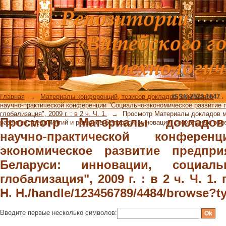
Просмотр Материалы докладов 
конференции "Социально-экономиче
Беларуси: инновации, социальные ор
Ч. 1. по автору "Батова, Н. Н./handl
Главная
→
Материалы конференций, тезисов докладов, семинаров
ISSN 2522-1647
→
научно-практической конференции "Социально-экономическое развитие 
глобализация", 2009 г. : в 2 ч. Ч. 1.
→
Просмотр Материалы докладов м
Просмотр Материалы докладов
развитие предприятий и регионов Беларуси: инновации, социальные ориент
научно-практической конферен
экономическое развитие предпр
Беларуси: инновации, социал
глобализация", 2009 г. : в 2 ч. Ч. 1.
Н. Н./handle/123456789/4484/browse?t
Введите первые несколько символов: