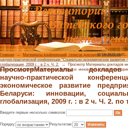
ПросмотрМатериалы докладов м
конференции "Социально-экономиче
Беларуси: инновации, социальные ор
Ч. 2. по теме
Главная
→
Материалы конференций, тезисов докладов, семинаров
ISSN 2522-1647
→
научно-практической конференции "Социально-экономическое развитие 
глобализация, 2009 г. : в 2 ч. Ч. 2.
→
Просмотр Материалы докладов ме
ПросмотрМатериалы докладов
развитие предприятий и регионов Беларуси: инновации, социальные ориент
научно-практической конферен
экономическое развитие предпр
Беларуси: инновации, социал
глобализация, 2009 г. : в 2 ч. Ч. 2. по
Введите первые несколько символов:
Порядку:
Результатам: