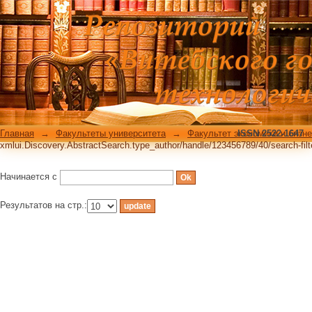
xmlui.Discovery.AbstractSearch.type_au
rpp=10
Главная
→
Факультеты университета
→
Факультет экономики и бизн
ISSN 2522-1647
xmlui.Discovery.AbstractSearch.type_author/handle/123456789/40/search-fil
Начинается с
Результатов на стр.: