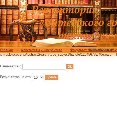
xmlui.Discovery.AbstractSearch.type_su
filtertype_0=subject
Главная
→
Факультеты университета
→
Факультет экономики и бизн
ISSN 2522-1647
xmlui.Discovery.AbstractSearch.type_subject/handle/123456789/40/search-filt
Начинается с
Результатов на стр.: