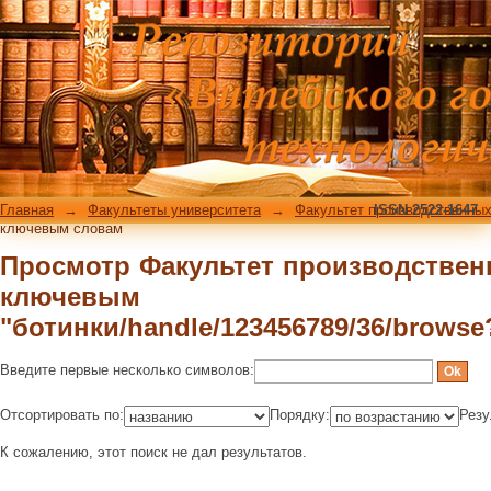
Просмотр Факультет производств
"ботинки/handle/123456789/36/brows
Главная
→
Факультеты университета
→
Факультет производственных
ISSN 2522-1647
ключевым словам
Просмотр Факультет производствен
ключевым 
"ботинки/handle/123456789/36/brows
Введите первые несколько символов:
Отсортировать по:
Порядку:
Резу
К сожалению, этот поиск не дал результатов.