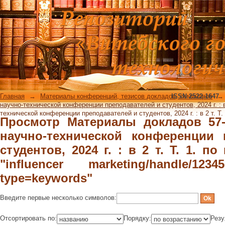
Просмотр Материалы докладов 57
конференции преподавателей и студе
словам "influencer marketing/handle
Главная
→
Материалы конференций, тезисов докладов, семинаров
ISSN 2522-1647
→
научно-технической конференции преподавателей и студентов, 2024 г. : в 
технической конференции преподавателей и студентов, 2024 г. : в 2 т. Т
Просмотр Материалы докладов 57
научно-технической конференции 
студентов, 2024 г. : в 2 т. Т. 1. 
"influencer marketing/handle/12345
type=keywords"
Введите первые несколько символов:
Отсортировать по:
Порядку:
Резу