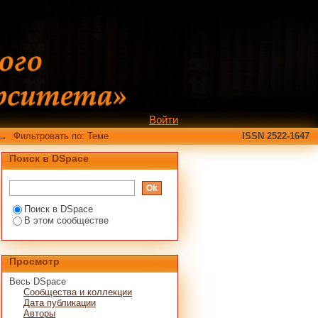
Войти
→
Фильтровать по: Теме
ISSN 2522-1647
Поиск в DSpace
Поиск в DSpace
В этом сообществе
Просмотр
Весь DSpace
Сообщества и коллекции
Дата публикации
Авторы