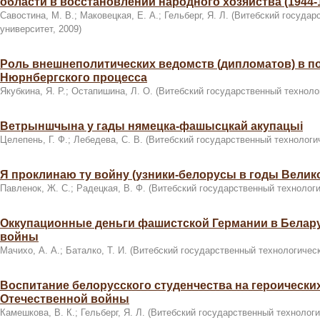
области в восстановлении народного хозяйства (1944-19
Савостина, М. В.
;
Маковецкая, Е. А.
;
Гельберг, Я. Л.
(
Витебский государ
университет
,
2009
)
Роль внешнеполитических ведомств (дипломатов) в п
Нюрнбергского процесса
Якубкина, Я. Р.
;
Остапишина, Л. О.
(
Витебский государственный техноло
Ветрыншчына у гады нямецка-фашысцкай акупацыi
Целепень, Г. Ф.
;
Лебедева, С. В.
(
Витебский государственный технологи
Я проклинаю ту войну (узники-белорусы в годы Велик
Павленок, Ж. С.
;
Радецкая, В. Ф.
(
Витебский государственный технологи
Оккупационные деньги фашистской Германии в Белар
войны
Мачихо, А. А.
;
Баталко, Т. И.
(
Витебский государственный технологическ
Воспитание белорусского студенчества на героически
Отечественной войны
Камешкова, В. К.
;
Гельберг, Я. Л.
(
Витебский государственный технологи