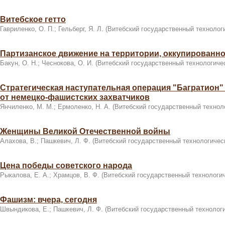
Витебское гетто
Гавриленко, О. П.
;
Гельберг, Я. Л.
(
Витебский государственный технолог
Партизанское движение на территории, оккупированно
Бакун, О. Н.
;
Чеснокова, О. И.
(
Витебский государственный технологиче
Стратегическая наступательная операция "Багратион"
от немецко-фашистских захватчиков
Янчиленко, М. М.
;
Ермоленко, Н. А.
(
Витебский государственный технол
Женщины Великой Отечественной войны
Алахова, В.
;
Пашкевич, Л. Ф.
(
Витебский государственный технологичес
Цена победы советского народа
Рыкалова, Е. А.
;
Храмцов, В. Ф.
(
Витебский государственный технологич
Фашизм: вчера, сегодня
Швындикова, Е.
;
Пашкевич, Л. Ф.
(
Витебский государственный технолог