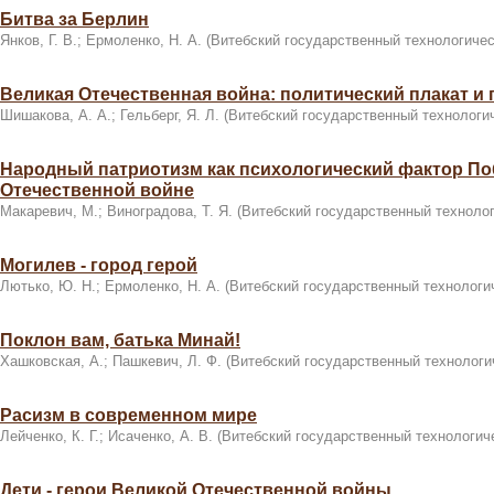
Битва за Берлин
Янков, Г. В.
;
Ермоленко, Н. А.
(
Витебский государственный технологичес
Великая Отечественная война: политический плакат и 
Шишакова, А. А.
;
Гельберг, Я. Л.
(
Витебский государственный технологи
Народный патриотизм как психологический фактор По
Отечественной войне
Макаревич, М.
;
Виноградова, Т. Я.
(
Витебский государственный технолог
Могилев - город герой
Лютько, Ю. Н.
;
Ермоленко, Н. А.
(
Витебский государственный технологи
Поклон вам, батька Минай!
Хашковская, А.
;
Пашкевич, Л. Ф.
(
Витебский государственный технологи
Расизм в современном мире
Лейченко, К. Г.
;
Исаченко, А. В.
(
Витебский государственный технологич
Дети - герои Великой Отечественной войны