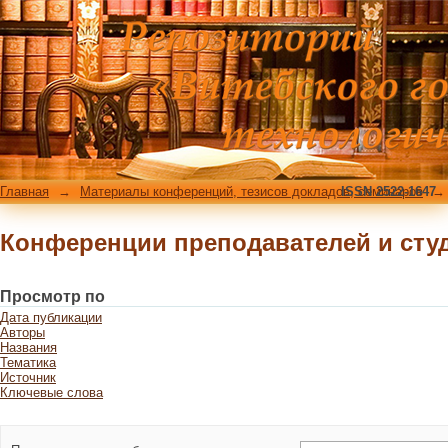
Конференции преподавателей и сту
Главная
→
Материалы конференций, тезисов докладов, семинаров
ISSN 2522-1647
→
Конференции преподавателей и сту
Просмотр по
Дата публикации
Авторы
Названия
Тематика
Источник
Ключевые слова