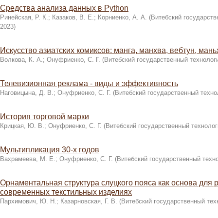
Средства анализа данных в Python
Ринейская, Р. К.
;
Казаков, В. Е.
;
Корниенко, А. А.
(
Витебский государств
2023
)
Искусство азиатских комиксов: манга, манхва, вебтун, мань
Волкова, К. А.
;
Онуфриенко, С. Г.
(
Витебский государственный технолог
Телевизионная реклама - виды и эффективность
Наговицына, Д. В.
;
Онуфриенко, С. Г.
(
Витебский государственный техно
История торговой марки
Крицкая, Ю. В.
;
Онуфриенко, С. Г.
(
Витебский государственный технолог
Мультипликация 30-х годов
Вахрамеева, М. Е.
;
Онуфриенко, С. Г.
(
Витебский государственный техн
Орнаментальная структура слуцкого пояса как основа для 
современных текстильных изделиях
Пархимович, Ю. Н.
;
Казарновская, Г. В.
(
Витебский государственный тех