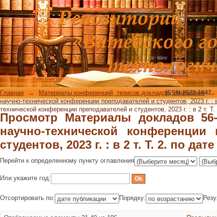
Просмотр Материалы докладов 56
конференции преподавателей и студ
публикации
Главная
→
Материалы конференций, тезисов докладов, семинаров
ISSN 2522-1647
→
научно-технической конференции преподавателей и студентов, 2023 г. : в 
технической конференции преподавателей и студентов, 2023 г. : в 2 т. Т.
Просмотр Материалы докладов 56
научно-технической конференции 
студентов, 2023 г. : в 2 т. Т. 2. по да
Перейти к определенному пункту оглавления
Или укажите год:
Отсортировать по:
Порядку:
Резу