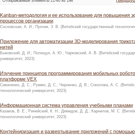
Отображаемые элементы 21-40 из 196
Предыдущ
Kanban-методология и ее использование для повышения э
процессов организации
Сосновская, А. И.
;
Пунчик, З. В.
(
Витебский государственный технологич
Приложение для автоматизации 3D-моделирования трикот
нитей
Быковский, Д. И.
;
Полещук, А. Ю.
;
Чарковский, А. В.
(
Витебский государ
университет
,
2023
)
Изучение принципов программирования мобильных робото
платформе VEX
Сиваченко, Д. С.
;
Руммо, Д. С.
;
Черненко, Д. В.
;
Соколова, А. С.
(
Витебс
технологический университет
,
2023
)
Информационная система управления учебными планами
Казаков, В. Е.
;
Ринейский, К. Н.
;
Демидов, Д. Д.
;
Карнилов, М. С.
(
Витеб
технологический университет
,
2023
)
Контейниризация и развертывание приложений с помощью 