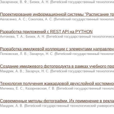
Захарченок, В. Ф.
;
Бизюк, А. Н.
(
Витебский государственный технологич
Проектирование информационной системы "Расписание т
Авласенко, А. С.
;
Соколова, А. С.
(
Витебский государственный технолог
Разработка приложений с REST API на PYTHON
Антонова, Т. А.
;
Бизюк, А. Н.
(
Витебский государственный технологическ
Разработка имиджевой коллекции с элементами направления
Попковская, Л. В.
;
Захарчук, Н. С.
(
Витебский государственный технолог
Создание имиджевого фотопродукта в рамках учебного пр
Мандрик, А. В.
;
Захарчук, Н. С.
(
Витебский государственный технологич
Технология получения жаккардовой двухслойной костюмно
Милеева, Е. С.
;
Казарновская, Г. В.
(
Витебский государственный техноло
Современные методы фотографии. Их применение в рекла
Мандрик, А. В.
(
Витебский государственный технологический университ