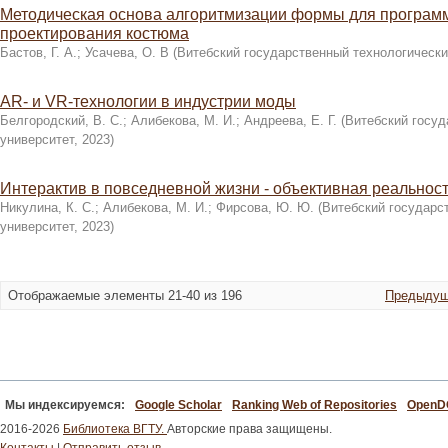
Методическая основа алгоритмизации формы для програм
проектирования костюма
Бастов, Г. А.
;
Усачева, О. В
(
Витебский государственный технологически
AR- и VR-технологии в индустрии моды
Белгородский, В. С.
;
Алибекова, М. И.
;
Андреева, Е. Г.
(
Витебский госуд
университет
,
2023
)
Интерактив в повседневной жизни - объективная реальнос
Никулина, К. С.
;
Алибекова, М. И.
;
Фирсова, Ю. Ю.
(
Витебский государс
университет
,
2023
)
Отображаемые элементы 21-40 из 196
Предыдущ
Мы индексируемся:
Google Scholar
Ranking Web of Repositories
Open
2016-2026
Библиотека ВГТУ.
Авторские права защищены.