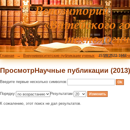
ПросмотрНаучные публикации (2013)
Главная
→
Внеуниверситетские публикации ученых
→
ISSN 2522-1647
2013
→
Науч
ПросмотрНаучные публикации (2013)
Введите первые несколько символов:
Порядку:
Результатам:
К сожалению, этот поиск не дал результатов.